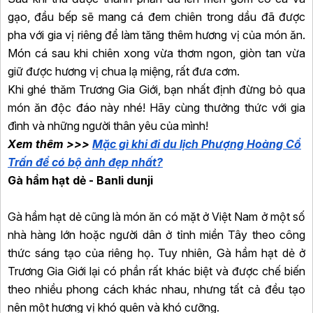
gạo, đầu bếp sẽ mang cá đem chiên trong dầu đã được
pha với gia vị riêng để làm tăng thêm hương vị của món ăn.
Món cá sau khi chiên xong vừa thơm ngon, giòn tan vừa
giữ được hương vị chua lạ miệng, rất đưa cơm.
Khi ghé thăm Trương Gia Giới, bạn nhất định đừng bỏ qua
món ăn độc đáo này nhé! Hãy cùng thưởng thức với gia
đình và những người thân yêu của mình!
Xem thêm >>>
Mặc gì khi đi du lịch Phượng Hoàng Cổ
Trấn để có bộ ảnh đẹp nhất?
Gà hầm hạt dẻ - Banli dunji
Gà hầm hạt dẻ cũng là món ăn có mặt ở Việt Nam ở một số
nhà hàng lớn hoặc người dân ở tỉnh miền Tây theo công
thức sáng tạo của riêng họ. Tuy nhiên, Gà hầm hạt dẻ ở
Trương Gia Giới lại có phần rất khác biệt và được chế biến
theo nhiều phong cách khác nhau, nhưng tất cả đều tạo
nên một hương vị khó quên và khó cưỡng.