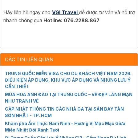
Hãy liên hệ ngay cho
VGI Travel
để được tư vấn và hỗ trợ
nhanh chóng qua
Hotline: 076.2288.867
CÁC TIN LIÊN QUAN
TRUNG QUỐC MIỄN VISA CHO DU KHÁCH VIỆT NAM 2026:
ĐIỀU KIỆN ÁP DỤNG, KHU VỰC ÁP DỤNG VÀ NHỮNG LƯU Ý
CẦN THIẾT
MÙA HOA ANH ĐÀO TẠI TRUNG QUỐC – VẺ ĐẸP LÃNG MẠN
NHƯ TRANH VẼ
CẬP NHẬT THÔNG TIN CÁC NHÀ GA TẠI SÂN BAY TÂN
SƠN NHẤT - TP. HCM
Khám phá Ẩm Thực Nam Ninh – Hương Vị Mộc Mạc Giữa
Miền Nhiệt Đới Xanh Tươi
Đi Trung Quốc Cần Lưu Ý Những Gì? – Cẩm Nang Du Lịch