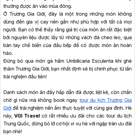
thường được ăn vào mùa đông.
Ở Trương Gia Giới, đây là một trong những món không
dùng đến gia vị cay nên gần như phù hợp với tất cả mọi
người. Bạn có thể thấy rằng giá trị của món ăn rất đặc biệt
bởi nguyên liệu được lấy từ những vách đá cheo leo, qua
bàn tay chế biến của đầu bếp để có được món ăn hoàn
hảo.
Đừng bỏ qua món gà hầm Umbilicaria Esculenta khi ghé
thăm Trương Gia Giới, bạn nhất định sẽ bị chinh phục từ lần
trải nghiệm đầu tiên!
Danh sách món ăn đầy hấp dẫn đã được liệt kê, còn chần
chờ gì nữa mà không book ngay
tour du lịch Trương Gia
Giới
để trải nghiệm nền ẩm thực tuyệt vời cùng gia đình. Hè
này,
VGI Travel
có rất nhiều ưu đãi cho các tour du lịch
Trung Quốc, đừng bỏ lỡ cơ hội vi vu hè với ngập tràn ưu đãi
bạn nhé!