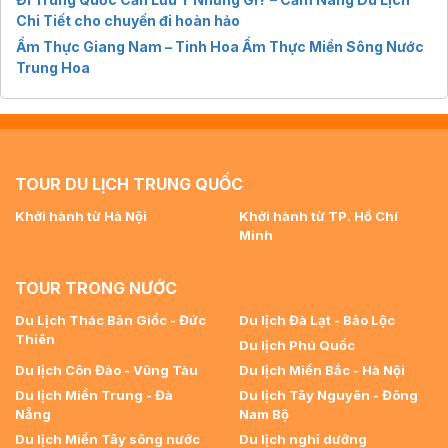
Chi Tiết cho chuyến đi hoàn hảo
Ẩm Thực Giang Nam – Tinh Hoa Ẩm Thực Miền Sông Nước
Trung Hoa
TOUR DU LỊCH TRUNG QUỐC
Khởi hành từ Hà Nội
Khởi hành từ TP. Hồ Chí
Minh
TOUR TRONG NƯỚC
Du Lịch Thác Bản Giốc - Đức
Du lịch Đà Lạt - Bảo Lộc
Thiên
Du lịch Phú Quốc
Du lịch Côn Đảo - Vũng Tàu
Du lịch Miền Bắc - Hà Nội
Du lịch Miền Trung - Đà
Du lịch Tây Nguyên - Đông
Nẵng
Nam Bộ
Du lịch Miền Tây sông nước
Du lịch nghỉ dưỡng