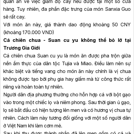
quán ăn về việc giảm độ cay nếu được tại một số cửa
hàng. Tuy nhiên, đa phần đặc trưng của món Sanxia Guo
sẽ rất cay.
Với món ăn này, giá thành dao động khoảng 50 CNY
(khoảng 170.000 VND)
Cá chiên chua - Suan cu yu không thể bỏ lỡ tại
Trương Gia Giới
Cá chiên chua Suan cu yu là món ăn được pha trộn giữa
nền ẩm thực của dân tộc Tujia và Miao. Điều làm nên sự
khác biệt và tiếng vang cho món ăn này chính là vị chua
không được tạo bởi phụ gia hay giấm mà từ công thức rất
riêng và hoàn toàn tự nhiên.
Người dân địa phương thường cho hỗn hợp cá với bột gạo
vào trong một chiếc lọ và niêm phong. Sau thời gian ủ gạo,
lọ sẽ bắt đầu có hiện tượng lên men và có hương vị chua tự
nhiên. Cách làm này tương đối giống với một số người dân
ở Việt Nam khi làm cơm mẻ.
Sau khi thu được thành phần đã lên men gồm có cá và