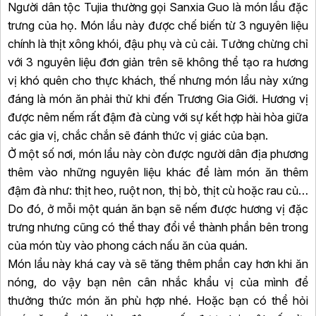
Người dân tộc Tujia thường gọi Sanxia Guo là món lẩu đặc
trưng của họ. Món lẩu này được chế biến từ 3 nguyên liệu
chính là thịt xông khói, đậu phụ và củ cải. Tưởng chừng chỉ
với 3 nguyên liệu đơn giản trên sẽ không thể tạo ra hương
vị khó quên cho thực khách, thế nhưng món lẩu này xứng
đáng là món ăn phải thử khi đến Trương Gia Giới. Hương vị
được nêm nếm rất đậm đà cùng với sự kết hợp hài hòa giữa
các gia vị, chắc chắn sẽ đánh thức vị giác của bạn.
Ở một số nơi, món lẩu này còn được người dân địa phương
thêm vào những nguyên liệu khác để làm món ăn thêm
đậm đà như: thịt heo, ruột non, thị bò, thịt cù hoặc rau củ…
Do đó, ở mỗi một quán ăn bạn sẽ nếm được hương vị đặc
trưng nhưng cũng có thể thay đổi về thành phần bên trong
của món tùy vào phong cách nấu ăn của quán.
Món lẩu này khá cay và sẽ tăng thêm phần cay hơn khi ăn
nóng, do vậy bạn nên cân nhắc khẩu vị của mình để
thưởng thức món ăn phù hợp nhé. Hoặc bạn có thể hỏi