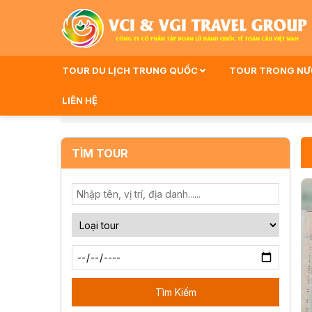
TOUR DU LỊCH TRUNG QUỐC
TOUR TRONG N
LIÊN HỆ
Trang Chủ
Tin Tức
TÌM TOUR
Tìm Kiếm