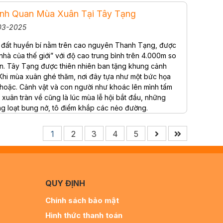
nh Quan Mùa Xuân Tại Tây Tạng
03-2025
 đất huyền bí nằm trên cao nguyên Thanh Tạng, được
hà của thế giới” với độ cao trung bình trên 4.000m so
n. Tây Tạng được thiên nhiên ban tặng khung cảnh
. Khi mùa xuân ghé thăm, nơi đây tựa như một bức họa
hoặc. Cảnh vật và con người như khoác lên mình tấm
í xuân tràn về cũng là lúc mùa lễ hội bắt đầu, những
g loạt bung nở, tô điểm khắp các nẻo đường.
1
2
3
4
5
QUY ĐỊNH
Chính sách bảo mật
Hình thức thanh toán