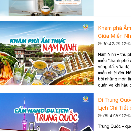
Khám phá Ẩm
Giữa Miền Nh
10:42:29 12-
Nam Ninh – thủ p
miều “thành phố x
vùng đất vừa đậm
miền nhiệt đới. 
bởi những món ăn
quán và khí hậu 
Đi Trung Quố
Lịch Chi Tiết
09:47:57 12-
Trung Quốc – quố