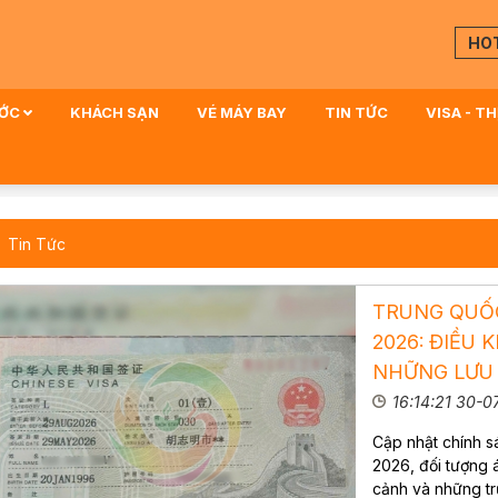
HO
ƯỚC
KHÁCH SẠN
VÉ MÁY BAY
TIN TỨC
VISA - T
Tin Tức
TRUNG QUỐC
2026: ĐIỀU 
NHỮNG LƯU 
16:14:21 30-
Cập nhật chính 
2026, đối tượng 
cảnh và những tr