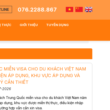
076.2288.867
TLINE
HỊ THỰC
GIỚI THIỆU
TUYỂN DỤNG
 MIỄN VISA CHO DU KHÁCH VIỆT NAM
KIỆN ÁP DỤNG, KHU VỰC ÁP DỤNG VÀ
Ý CẦN THIẾT
07-2026
sách Trung Quốc miễn visa cho du khách Việt Nam năm
áp dụng, khu vực được miễn thị thực, điều kiện nhập
ường hợp vẫn cần xin visa.