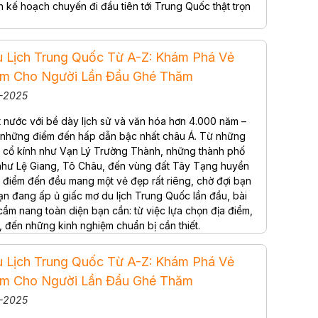
n kế hoạch chuyến đi đầu tiên tới Trung Quốc thật trọn
!
 Lịch Trung Quốc Từ A-Z: Khám Phá Vẻ
m Cho Người Lần Đầu Ghé Thăm
8-2025
 nước với bề dày lịch sử và văn hóa hơn 4.000 năm –
g những điểm đến hấp dẫn bậc nhất châu Á. Từ những
c cổ kính như Vạn Lý Trường Thành, những thành phố
 như Lệ Giang, Tô Châu, đến vùng đất Tây Tạng huyền
ỗi điểm đến đều mang một vẻ đẹp rất riêng, chờ đợi bạn
n đang ấp ủ giấc mơ du lịch Trung Quốc lần đầu, bài
 cẩm nang toàn diện bạn cần: từ việc lựa chọn địa điểm,
g, đến những kinh nghiệm chuẩn bị cần thiết.
 Lịch Trung Quốc Từ A-Z: Khám Phá Vẻ
m Cho Người Lần Đầu Ghé Thăm
8-2025