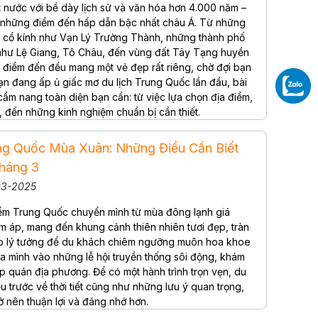
 nước với bề dày lịch sử và văn hóa hơn 4.000 năm –
g những điểm đến hấp dẫn bậc nhất châu Á. Từ những
c cổ kính như Vạn Lý Trường Thành, những thành phố
 như Lệ Giang, Tô Châu, đến vùng đất Tây Tạng huyền
ỗi điểm đến đều mang một vẻ đẹp rất riêng, chờ đợi bạn
n đang ấp ủ giấc mơ du lịch Trung Quốc lần đầu, bài
 cẩm nang toàn diện bạn cần: từ việc lựa chọn địa điểm,
g, đến những kinh nghiệm chuẩn bị cần thiết.
ung Quốc Mùa Xuân: Những Điều Cần Biết
Tháng 3
03-2025
iểm Trung Quốc chuyển mình từ mùa đông lạnh giá
 áp, mang đến khung cảnh thiên nhiên tươi đẹp, tràn
ịp lý tưởng để du khách chiêm ngưỡng muôn hoa khoe
òa mình vào những lễ hội truyền thống sôi động, khám
p quán địa phương. Để có một hành trình trọn vẹn, du
u trước về thời tiết cũng như những lưu ý quan trọng,
ở nên thuận lợi và đáng nhớ hơn.