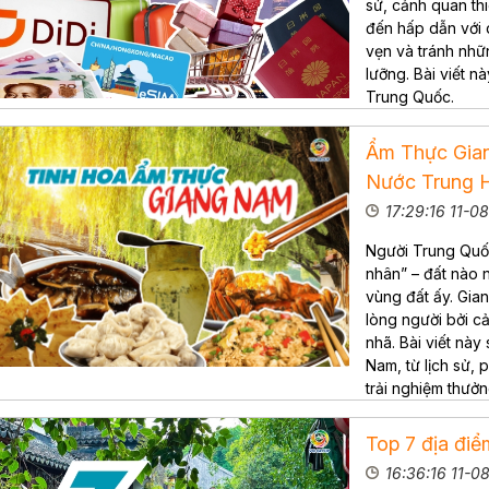
sử, cảnh quan th
đến hấp dẫn với 
vẹn và tránh nhữ
lưỡng. Bài viết n
Trung Quốc.
Ẩm Thực Gia
Nước Trung 
17:29:16 11-0
Người Trung Quố
nhân” – đất nào 
vùng đất ấy. Gia
lòng người bởi cả
nhã. Bài viết nà
Nam, từ lịch sử,
trải nghiệm thưởn
Top 7 địa điể
16:36:16 11-0