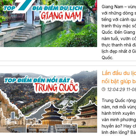
Giang Nam – vùn
với những dòng s
tiếng với cảnh qu
tranh thủy mặc s
Quốc. Đến Giang
năm tuổi, vườn c
thực thanh nhã đ
lịch đẹp nhất ở 
Quốc.
Lần đầu du l
nổi bật giúp
12:04:29 11-
Trung Quốc rộng 
năm, nơi mỗi vùn
hành trình xuyên
văn minh phương 
huyền ảo? Hay ch
linh đèn lồng? Bà