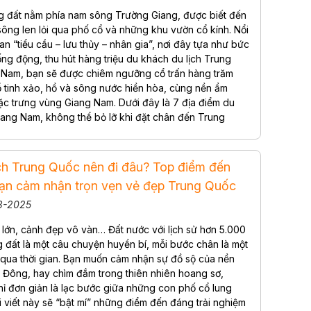
g đất nằm phía nam sông Trường Giang, được biết đến
ông len lỏi qua phố cổ và những khu vườn cổ kính. Nổi
an “tiểu cầu – lưu thủy – nhân gia”, nơi đây tựa như bức
ống động, thu hút hàng triệu du khách du lịch Trung
 Nam, bạn sẽ được chiêm ngưỡng cổ trấn hàng trăm
ổ tinh xảo, hồ và sông nước hiền hòa, cùng nền ẩm
ặc trưng vùng Giang Nam. Dưới đây là 7 địa điểm du
Giang Nam, không thể bỏ lỡ khi đặt chân đến Trung
ịch Trung Quốc nên đi đâu? Top điểm đến
 bạn cảm nhận trọn vẹn vẻ đẹp Trung Quốc
08-2025
lớn, cảnh đẹp vô vàn… Đất nước với lịch sử hơn 5.000
g đất là một câu chuyện huyền bí, mỗi bước chân là một
 qua thời gian. Bạn muốn cảm nhận sự đồ sộ của nền
Đông, hay chìm đắm trong thiên nhiên hoang sơ,
ỉ đơn giản là lạc bước giữa những con phố cổ lung
i viết này sẽ “bật mí” những điểm đến đáng trải nghiệm