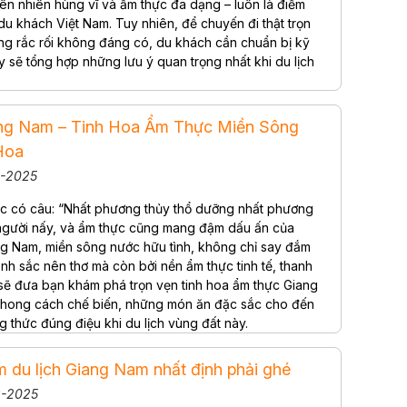
iên nhiên hùng vĩ và ẩm thực đa dạng – luôn là điểm
du khách Việt Nam. Tuy nhiên, để chuyến đi thật trọn
ng rắc rối không đáng có, du khách cần chuẩn bị kỹ
ày sẽ tổng hợp những lưu ý quan trọng nhất khi du lịch
ng Nam – Tinh Hoa Ẩm Thực Miền Sông
Hoa
8-2025
c có câu: “Nhất phương thủy thổ dưỡng nhất phương
người nấy, và ẩm thực cũng mang đậm dấu ấn của
ng Nam, miền sông nước hữu tình, không chỉ say đắm
nh sắc nên thơ mà còn bởi nền ẩm thực tinh tế, thanh
y sẽ đưa bạn khám phá trọn vẹn tinh hoa ẩm thực Giang
 phong cách chế biến, những món ăn đặc sắc cho đến
g thức đúng điệu khi du lịch vùng đất này.
m du lịch Giang Nam nhất định phải ghé
8-2025