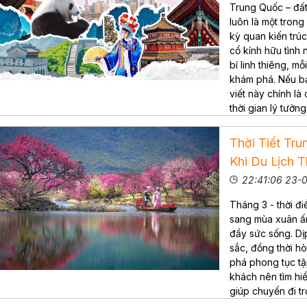
Trung Quốc – đất
luôn là một tron
kỳ quan kiến trú
cổ kính hữu tình
bí linh thiêng, m
khám phá. Nếu bạ
viết này chính là
thời gian lý tưởn
Thời Tiết Tr
Khi Du Lịch 
22:41:06 23-
Tháng 3 - thời đ
sang mùa xuân ấm
đầy sức sống. D
sắc, đồng thời h
phá phong tục tậ
khách nên tìm hiể
giúp chuyến đi tr