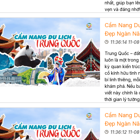
nhất, giúp bạn lê
vẹn và đáng nhớ
Cẩm Nang Du
Đẹp Ngàn Nă
11:36:14 11-0
Trung Quốc – đất
luôn là một tron
kỳ quan kiến trú
cổ kính hữu tình
bí linh thiêng, m
khám phá. Nếu bạ
viết này chính là
thời gian lý tưởn
Cẩm Nang Du
Đẹp Ngàn Nă
11:36:12 11-0