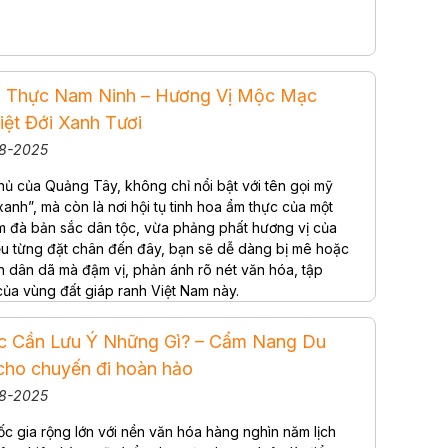
 Thực Nam Ninh – Hương Vị Mộc Mạc
iệt Đới Xanh Tươi
08-2025
hủ của Quảng Tây, không chỉ nổi bật với tên gọi mỹ
anh”, mà còn là nơi hội tụ tinh hoa ẩm thực của một
 đà bản sắc dân tộc, vừa phảng phất hương vị của
Nếu từng đặt chân đến đây, bạn sẽ dễ dàng bị mê hoặc
 dân dã mà đậm vị, phản ánh rõ nét văn hóa, tập
của vùng đất giáp ranh Việt Nam này.
c Cần Lưu Ý Những Gì? – Cẩm Nang Du
 cho chuyến đi hoàn hảo
08-2025
c gia rộng lớn với nền văn hóa hàng nghìn năm lịch