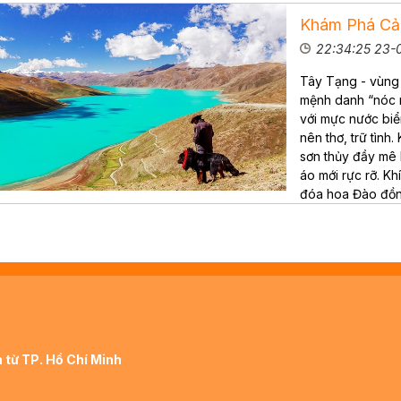
Khám Phá Cả
22:34:25 23-
Tây Tạng - vùng
mệnh danh “nóc n
với mực nước biể
nên thơ, trữ tình
sơn thủy đầy mê 
áo mới rực rỡ. Kh
đóa hoa Đào đồn
 từ TP. Hồ Chí Minh