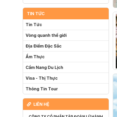
TIN TỨC
Tin Tức
Vòng quanh thế giới
Địa Điểm Đặc Sắc
Ẩm Thực
Cẩm Nang Du Lịch
Visa - Thị Thực
Thông Tin Tour
LIÊN HỆ
CÔNG TY CỔ PHẦN TẬP ĐOÀN LỮ HÀNH