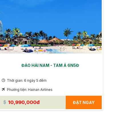
ĐẢO HẢI NAM - TAM Á 6N5Đ
Thời gian: 6 ngày 5 đêm
Phương tiện: Hainan Airlines
10,990,000đ
ĐẶT NGAY