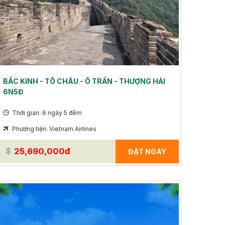
BẮC KINH - TÔ CHÂU - Ô TRẤN - THƯỢNG HẢI
6N5Đ
Thời gian: 6 ngày 5 đêm
Phương tiện: Vietnam Airlines
25,690,000đ
ĐẶT NGAY