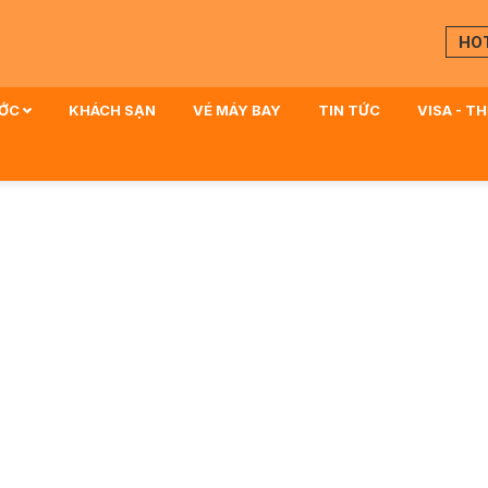
HO
ƯỚC
KHÁCH SẠN
VÉ MÁY BAY
TIN TỨC
VISA - T