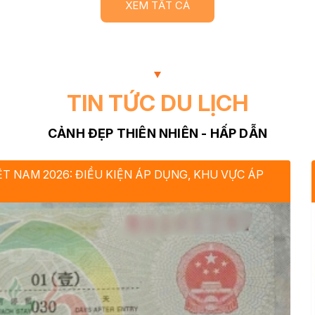
XEM TẤT CẢ
TIN TỨC DU LỊCH
CẢNH ĐẸP THIÊN NHIÊN - HẤP DẪN
T NAM 2026: ĐIỀU KIỆN ÁP DỤNG, KHU VỰC ÁP