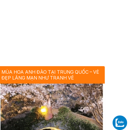
MÙA HOA ANH ĐÀO TẠI TRUNG QUỐC – VẺ
ĐẸP LÃNG MẠN NHƯ TRANH VẼ