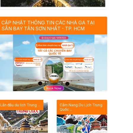
CẬP NHẬT THÔNG TIN CÁC NHÀ GA TẠI
SÂN BAY TÂN SƠN NHẤT - TP. HCM
Lần đầu du lịch Trung ...
Cẩm Nang Du Lịch Trung
Quốc ...