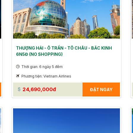
THƯỢNG HẢI - Ô TRẤN - TÔ CHÂU - BĂC KINH
6N5Đ (NO SHOPPING)
Thời gian: 6 ngày 5 đêm
Phương tiện: Vietnam Airlines
24,690,000đ
ĐẶT NGAY