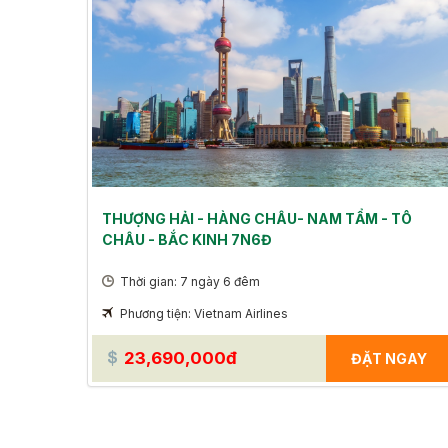
THƯỢNG HẢI - HÀNG CHÂU- NAM TẨM - TÔ
CHÂU - BẮC KINH 7N6Đ
Thời gian: 7 ngày 6 đêm
Phương tiện: Vietnam Airlines
23,690,000đ
ĐẶT NGAY