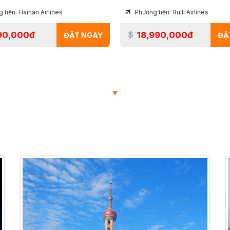
 tiện: Hainan Airlines
Phương tiện: Ruili Airlines
90,000đ
18,990,000đ
ĐẶT NGAY
ĐẶ
TOUR ĐANG HOT
TOUR ĐƯỢC NHIỀU NGƯỜI LỰA CHỌN