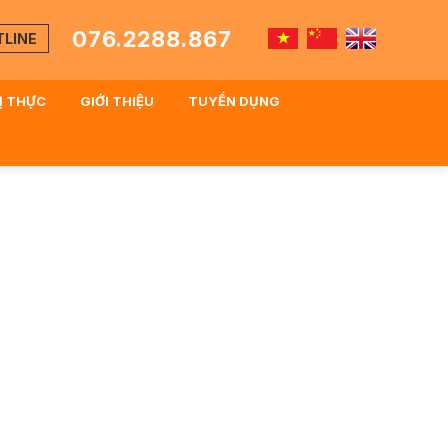
076.2288.867
TLINE
HỊ THỰC
GIỚI THIỆU
TUYỂN DỤNG