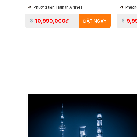
Phương tiện: Hainan Airlines
Phương
10,990,000đ
9,9
ĐẶT NGAY