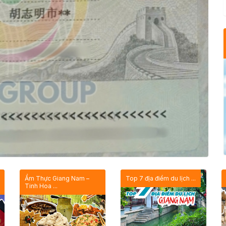
Ẩm Thực Giang Nam –
Top 7 địa điểm du lịch ...
Tinh Hoa ...