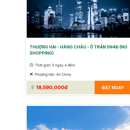
THƯỢNG HẢI - HÀNG CHÂU - Ô TRẤN 5N4Đ (NO
SHOPPING)
Thời gian: 5 ngày 4 đêm
Phương tiện: Air China
18,590,000đ
ĐẶT NGAY