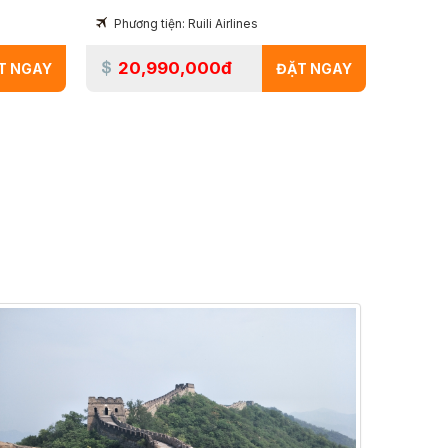
Phương tiện: Ruili Airlines
20,990,000đ
T NGAY
ĐẶT NGAY