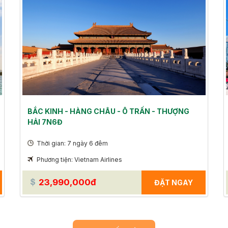
BẮC KINH - HÀNG CHÂU - Ô TRẤN - THƯỢNG
HẢI 7N6Đ
Thời gian: 7 ngày 6 đêm
Phương tiện: Vietnam Airlines
23,990,000đ
ĐẶT NGAY