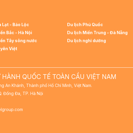
à Lạt - Bảo Lộc
Du lịch Phú Quốc
iền Bắc - Hà Nội
Du lịch Miền Trung - Đà Nẵng
iền Tây sông nước
Du lịch nghỉ dưỡng
uyên Việt
 HÀNH QUỐC TẾ TOÀN CẦU VIỆT NAM
ường An Khánh, Thành phố Hồ Chí Minh, Việt Nam.
 Q. Đống Đa, TP. Hà Nội
velgroup.com