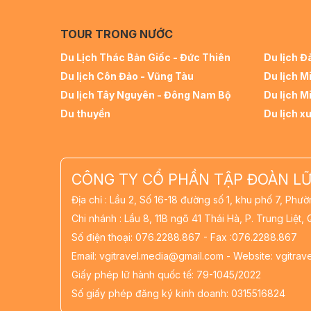
TOUR TRONG NƯỚC
Du Lịch Thác Bản Giốc - Đức Thiên
Du lịch Đ
Du lịch Côn Đảo - Vũng Tàu
Du lịch M
Du lịch Tây Nguyên - Đông Nam Bộ
Du lịch M
Du thuyền
Du lịch x
CÔNG TY CỔ PHẦN TẬP ĐOÀN LỮ
Địa chỉ : Lầu 2, Số 16-18 đường số 1, khu phố 7, Ph
Chi nhánh : Lầu 8, 11B ngõ 41 Thái Hà, P. Trung Liệt,
Số điện thoại: 076.2288.867 - Fax :076.2288.867
Email: vgitravel.media@gmail.com - Website: vgitra
Giấy phép lữ hành quốc tế: 79-1045/2022
Số giấy phép đăng ký kinh doanh: 0315516824