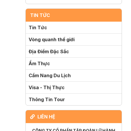
TIN TỨC
Tin Tức
Vòng quanh thế giới
Địa Điểm Đặc Sắc
Ẩm Thực
Cẩm Nang Du Lịch
Visa - Thị Thực
Thông Tin Tour
LIÊN HỆ
CÔNG TY CỔ PHẦN TẬP ĐOÀN LỮ HÀNH