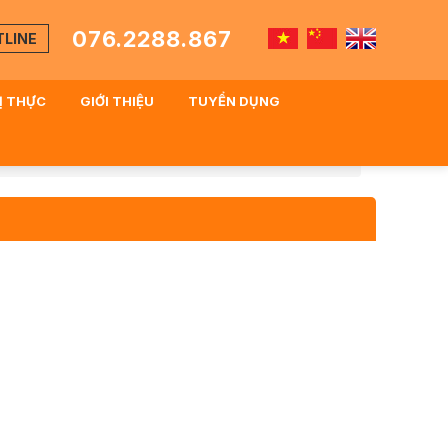
076.2288.867
TLINE
HỊ THỰC
GIỚI THIỆU
TUYỂN DỤNG