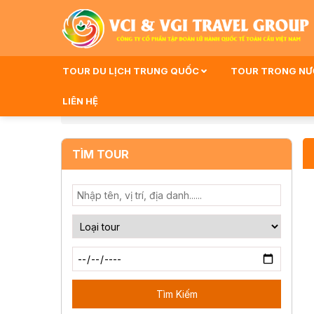
TOUR DU LỊCH TRUNG QUỐC
TOUR TRONG N
LIÊN HỆ
Trang Chủ
Du Lịch Côn Đảo - Vũng Tàu
TÌM TOUR
Tìm Kiếm