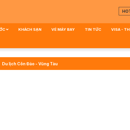
HO
ƯỚC
KHÁCH SẠN
VÉ MÁY BAY
TIN TỨC
VISA - T
Du lịch Côn Đảo - Vũng Tàu