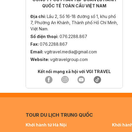
QUỐC TẾ TOÀN CẦU VIỆT NAM
Địa chỉ:
Lầu 2, Số 16-18 đường số 1, khu phố
7, Phường An Khánh, Thành phố Hồ Chí Minh,
Việt Nam.
Số điện thoại:
076.2288.867
Fax:
076.2288.867
Email:
vgitravel.media@gmail.com
Website:
vgitravelgroup.com
Kết nối mạng xã hội với VGI TRAVEL
TOUR DU LỊCH TRUNG QUỐC
Khởi hành từ Hà Nội
Khởi hành