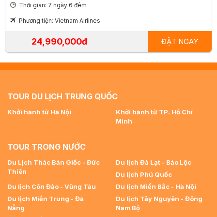
Thời gian: 7 ngày 6 đêm
Phương tiện: Vietnam Airlines
24,990,000đ
ĐẶT NGAY
TOUR DU LỊCH TRUNG QUỐC
Khởi hành từ Hà Nội
Khởi hành từ TP. Hồ Chí
Minh
TOUR TRONG NƯỚC
Du Lịch Thác Bản Giốc - Đức
Du lịch Đà Lạt - Bảo Lộc
Thiên
Du lịch Phú Quốc
Du lịch Côn Đảo - Vũng Tàu
Du lịch Miền Bắc - Hà Nội
Du lịch Miền Trung - Đà
Du lịch Tây Nguyên - Đông
Nẵng
Nam Bộ