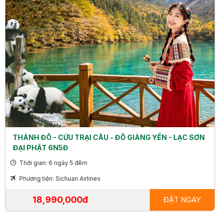
THÀNH ĐÔ - CỬU TRẠI CÂU - ĐÔ GIÀNG YỂN - LẠC SƠN
ĐẠI PHẬT 6N5Đ
Thời gian: 6 ngày 5 đêm
Phương tiện: Sichuan Airlines
18,990,000đ
ĐẶT NGAY