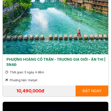
PHƯỢNG HOÀNG CỔ TRẤN - TRƯƠNG GIA GIỚI – ÂN THI |
5N4Đ
Thời gian: 5 ngày 4 đêm
Phương tiện: Vietjet
10,490,000đ
ĐẶT NGAY