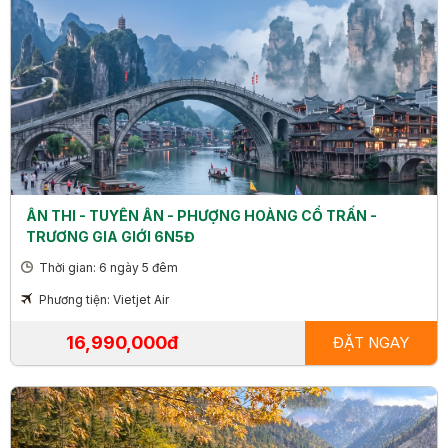
ÂN THI - TUYÊN ÂN - PHƯỢNG HOÀNG CỔ TRẤN -
TRƯƠNG GIA GIỚI 6N5Đ
Thời gian: 6 ngày 5 đêm
Phương tiện: Vietjet Air
16,990,000đ
ĐẶT NGAY