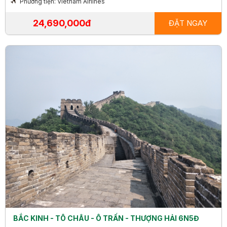
Phương tiện: Vietnam Airlines
24,690,000đ
ĐẶT NGAY
BẮC KINH - TÔ CHÂU - Ô TRẤN - THƯỢNG HẢI 6N5Đ