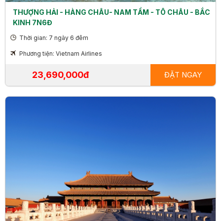
THƯỢNG HẢI - HÀNG CHÂU- NAM TẨM - TÔ CHÂU - BẮC
KINH 7N6Đ
Thời gian: 7 ngày 6 đêm
Phương tiện: Vietnam Airlines
23,690,000đ
ĐẶT NGAY