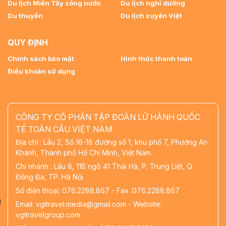
Du lịch Miền Tây sông nước
Du lịch nghỉ dưỡng
Du thuyền
Du lịch xuyên Việt
QUY ĐỊNH
Chính sách bảo mật
Hình thức thanh toán
Điều khoản sử dụng
CÔNG TY CỔ PHẦN TẬP ĐOÀN LỮ HÀNH QUỐC
TẾ TOÀN CẦU VIỆT NAM
Địa chỉ : Lầu 2, Số 16-18 đường số 1, khu phố 7, Phường An
Khánh, Thành phố Hồ Chí Minh, Việt Nam.
Chi nhánh : Lầu 8, 11B ngõ 41 Thái Hà, P. Trung Liệt, Q.
Đống Đa, TP. Hà Nội
Số điện thoại: 076.2288.867 - Fax :076.2288.867
Email: vgitravel.media@gmail.com - Website:
vgitravelgroup.com