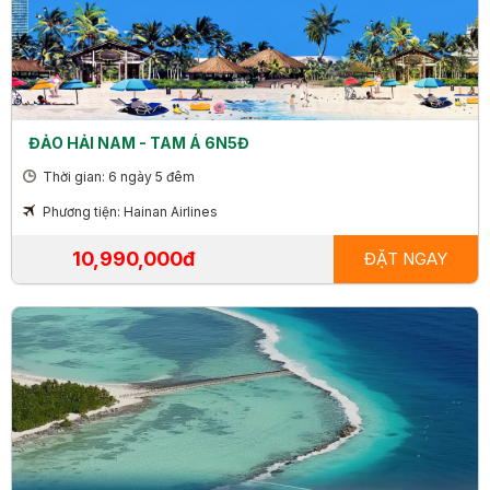
ĐẢO HẢI NAM - TAM Á 6N5Đ
Thời gian: 6 ngày 5 đêm
Phương tiện: Hainan Airlines
10,990,000đ
ĐẶT NGAY