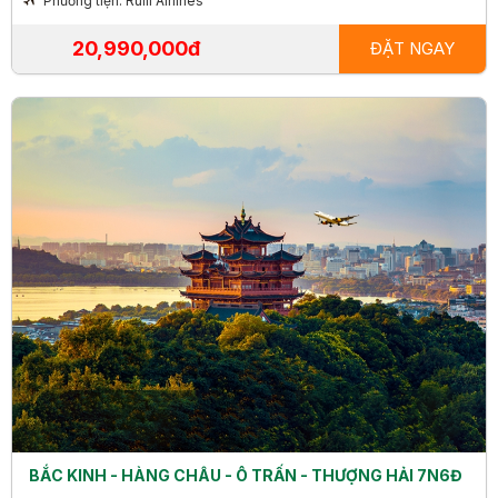
Phương tiện: Ruili Airlines
20,990,000đ
ĐẶT NGAY
BẮC KINH - HÀNG CHÂU - Ô TRẤN - THƯỢNG HẢI 7N6Đ