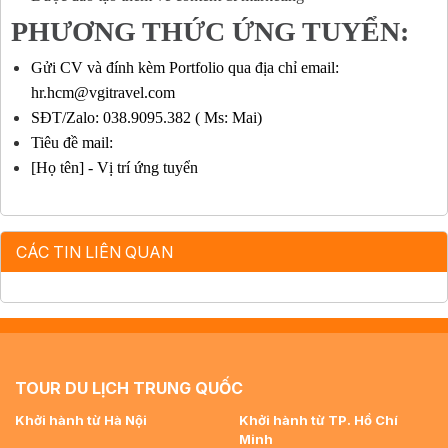
PHƯƠNG THỨC ỨNG TUYỂN:
Gửi CV và đính kèm Portfolio qua địa chỉ email:
hr.hcm@vgitravel.com
SĐT/Zalo: 038.9095.382 ( Ms: Mai)
Tiêu đề mail:
[Họ tên] - Vị trí ứng tuyển
CÁC TIN LIÊN QUAN
TOUR DU LỊCH TRUNG QUỐC
Khởi hành từ Hà Nội
Khởi hành từ TP. Hồ Chí
Minh