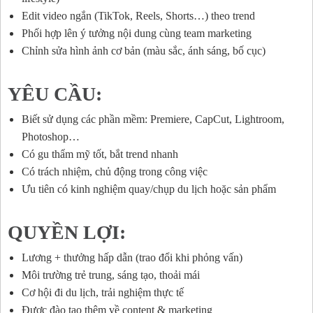
Edit video ngắn (TikTok, Reels, Shorts…) theo trend
Phối hợp lên ý tưởng nội dung cùng team marketing
Chỉnh sửa hình ảnh cơ bản (màu sắc, ánh sáng, bố cục)
YÊU CẦU:
Biết sử dụng các phần mềm: Premiere, CapCut, Lightroom,
Photoshop…
Có gu thẩm mỹ tốt, bắt trend nhanh
Có trách nhiệm, chủ động trong công việc
Ưu tiên có kinh nghiệm quay/chụp du lịch hoặc sản phẩm
QUYỀN LỢI:
Lương + thưởng hấp dẫn (trao đổi khi phỏng vấn)
Môi trường trẻ trung, sáng tạo, thoải mái
Cơ hội đi du lịch, trải nghiệm thực tế
Được đào tạo thêm về content & marketing