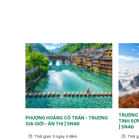
TRƯỜNG S
PHƯỢNG HOÀNG CỔ TRẤN - TRƯƠNG
TINH SƠ
GIA GIỚI – ÂN THI | 5N4Đ
| 5N4Đ
Thời gian: 5 ngày 4 đêm
Thời g