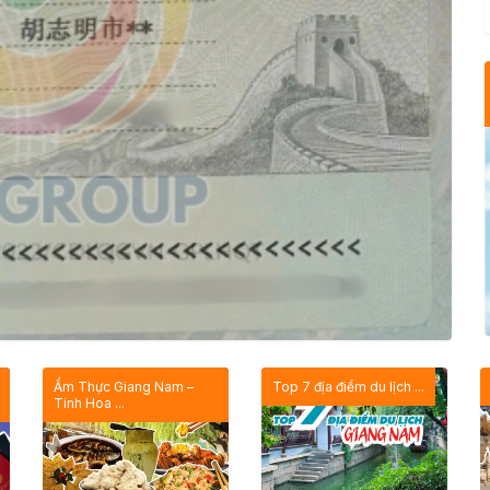
Ẩm Thực Giang Nam –
Top 7 địa điểm du lịch ...
Tinh Hoa ...