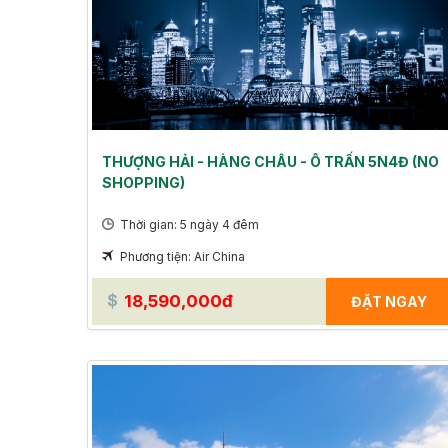
THƯỢNG HẢI - HÀNG CHÂU - Ô TRẤN 5N4Đ (NO
SHOPPING)
Thời gian: 5 ngày 4 đêm
Phương tiện: Air China
18,590,000đ
ĐẶT NGAY