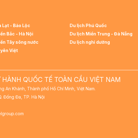
à Lạt - Bảo Lộc
Du lịch Phú Quốc
iền Bắc - Hà Nội
Du lịch Miền Trung - Đà Nẵng
iền Tây sông nước
Du lịch nghỉ dưỡng
uyên Việt
 HÀNH QUỐC TẾ TOÀN CẦU VIỆT NAM
ường An Khánh, Thành phố Hồ Chí Minh, Việt Nam.
 Q. Đống Đa, TP. Hà Nội
velgroup.com