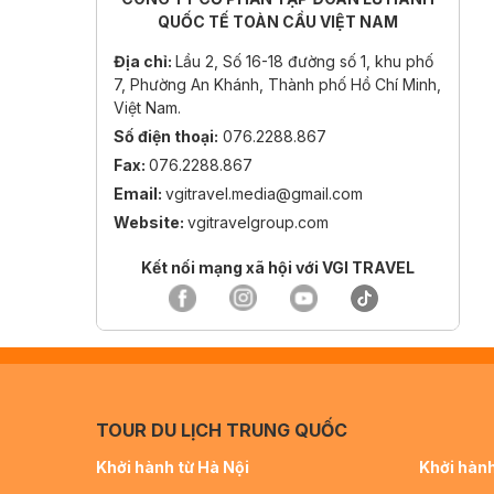
QUỐC TẾ TOÀN CẦU VIỆT NAM
Địa chỉ:
Lầu 2, Số 16-18 đường số 1, khu phố
7, Phường An Khánh, Thành phố Hồ Chí Minh,
Việt Nam.
Số điện thoại:
076.2288.867
Fax:
076.2288.867
Email:
vgitravel.media@gmail.com
Website:
vgitravelgroup.com
Kết nối mạng xã hội với VGI TRAVEL
TOUR DU LỊCH TRUNG QUỐC
Khởi hành từ Hà Nội
Khởi hành