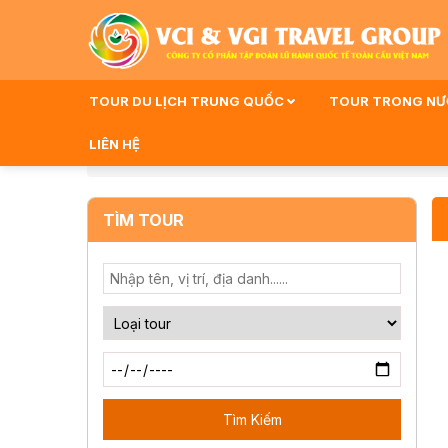
TOUR DU LỊCH TRUNG QUỐC
TOUR TRONG N
LIÊN HỆ
Trang Chủ
TOUR NOSHOP
TÌM TOUR
Tìm Kiếm