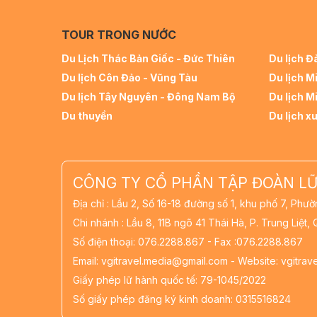
TOUR TRONG NƯỚC
Du Lịch Thác Bản Giốc - Đức Thiên
Du lịch Đ
Du lịch Côn Đảo - Vũng Tàu
Du lịch M
Du lịch Tây Nguyên - Đông Nam Bộ
Du lịch M
Du thuyền
Du lịch x
CÔNG TY CỔ PHẦN TẬP ĐOÀN LỮ
Địa chỉ : Lầu 2, Số 16-18 đường số 1, khu phố 7, Ph
Chi nhánh : Lầu 8, 11B ngõ 41 Thái Hà, P. Trung Liệt,
Số điện thoại: 076.2288.867 - Fax :076.2288.867
Email: vgitravel.media@gmail.com - Website: vgitra
Giấy phép lữ hành quốc tế: 79-1045/2022
Số giấy phép đăng ký kinh doanh: 0315516824