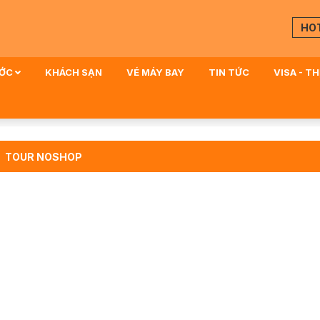
HO
ƯỚC
KHÁCH SẠN
VÉ MÁY BAY
TIN TỨC
VISA - T
TOUR NOSHOP