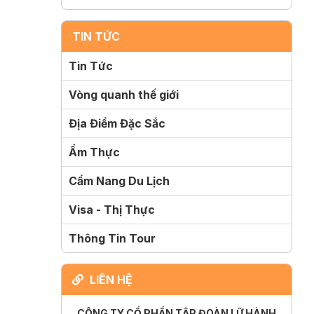
TIN TỨC
Tin Tức
Vòng quanh thế giới
Địa Điểm Đặc Sắc
Ẩm Thực
Cẩm Nang Du Lịch
Visa - Thị Thực
Thông Tin Tour
LIÊN HỆ
CÔNG TY CỔ PHẦN TẬP ĐOÀN LỮ HÀNH