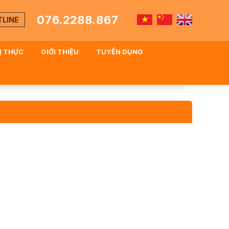
076.2288.867
TLINE
HỊ THỰC
GIỚI THIỆU
TUYỂN DỤNG