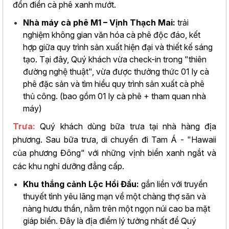
đồn điền cà phê xanh mướt.
Nhà máy cà phê M1 – Vịnh Thạch Mai:
trải
nghiệm không gian văn hóa cà phê độc đáo, kết
hợp giữa quy trình sản xuất hiện đại và thiết kế sáng
tạo. Tại đây, Quý khách vừa check-in trong "thiên
đường nghệ thuật", vừa được thưởng thức 01 ly cà
phê đặc sản và tìm hiểu quy trình sản xuất cà phê
thủ công. (bao gồm 01 ly cà phê + tham quan nhà
máy)
Trưa:
Quý khách dùng bữa trưa tại nhà hàng địa
phương. Sau bữa trưa, di chuyển đi Tam Á - "Hawaii
của phương Đông" với những vịnh biển xanh ngắt và
các khu nghỉ dưỡng đẳng cấp.
Khu thắng cảnh Lộc Hồi Đầu:
gắn liền với truyền
thuyết tình yêu lãng mạn về một chàng thợ săn và
nàng hươu thần, nằm trên một ngọn núi cao ba mặt
giáp biển. Đây là địa điểm lý tưởng nhất để Quý