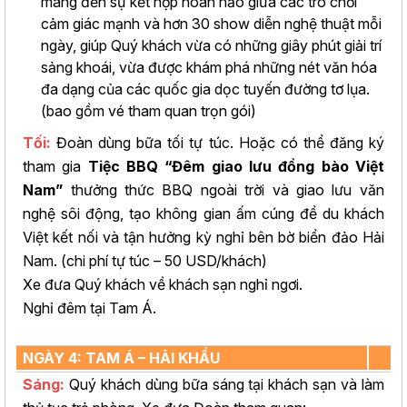
mang đến sự kết hợp hoàn hảo giữa các trò chơi
cảm giác mạnh và hơn 30 show diễn nghệ thuật mỗi
ngày, giúp Quý khách vừa có những giây phút giải trí
sảng khoái, vừa được khám phá những nét văn hóa
đa dạng của các quốc gia dọc tuyến đường tơ lụa.
(bao gồm vé tham quan trọn gói)
Tối:
Đoàn dùng bữa tối tự túc. Hoặc có thể đăng ký
tham gia
Tiệc BBQ “Đêm giao lưu đồng bào Việt
Nam”
thưởng thức BBQ ngoài trời và giao lưu văn
nghệ sôi động, tạo không gian ấm cúng để du khách
Việt kết nối và tận hưởng kỳ nghỉ bên bờ biển đảo Hải
Nam. (chi phí tự túc – 50 USD/khách)
Xe đưa Quý khách về khách sạn nghỉ ngơi.
Nghỉ đêm tại Tam Á.
NGÀY 4: TAM Á – HẢI KHẨU
Sáng:
Quý khách dùng bữa sáng tại khách sạn và làm