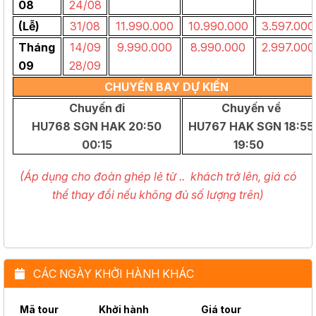
08
24/08
(Lễ)
31/08
11.990.000
10.990.000
3.597.000
Tháng
14/09
9.990.000
8.990.000
2.997.000
09
28/09
CHUYẾN BAY DỰ KIẾN
Chuyến đi
Chuyến về
HU768 SGN HAK 20:50
HU767 HAK SGN 18:55
00:15
19:50
(Áp dụng cho đoàn ghép lẻ từ .. khách trở lên, giá có
thể thay đổi nếu không đủ số lượng trên)
CÁC NGÀY KHỞI HÀNH KHÁC
Mã tour
Khởi hành
Giá tour