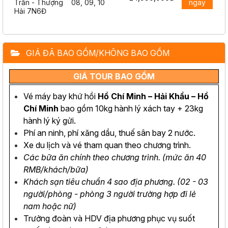
Trấn - Thượng
08, 09, 10
ngay
Hải 7N6Đ
GIÁ ĐÃ BAO GỒM/KHÔNG BAO GỒM
GIÁ TOUR BAO GỒM
Vé máy bay khứ hồi
Hồ Chí Minh – Hải Khẩu – Hồ
Chí Minh
bao gồm 10kg hành lý xách tay + 23kg
hành lý ký gửi.
Phí an ninh, phí xăng dầu, thuế sân bay 2 nước.
Xe du lịch và vé tham quan theo chương trình.
Các bữa ăn chính theo chương trình. (mức ăn 40
RMB/khách/bữa)
Khách sạn tiêu chuẩn 4 sao địa phương. (02 - 03
người/phòng - phòng 3 người trường hợp đi lẻ
nam hoặc nữ)
Trưởng đoàn và HDV địa phương phục vụ suốt