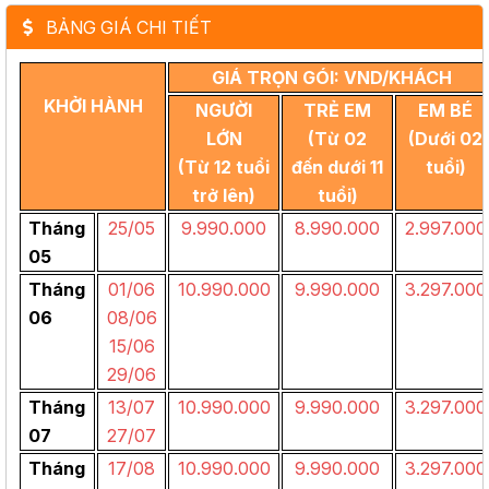
BẢNG GIÁ CHI TIẾT
GIÁ TRỌN GÓI: VND/KHÁCH
KHỞI HÀNH
NGƯỜI
TRẺ EM
EM BÉ
LỚN
(Từ 02
(Dưới 02
(Từ 12 tuổi
đến dưới 11
tuổi)
trở lên)
tuổi)
Tháng
25/05
9.990.000
8.990.000
2.997.000
05
Tháng
01/06
10.990.000
9.990.000
3.297.000
06
08/06
15/06
29/06
Tháng
13/07
10.990.000
9.990.000
3.297.000
07
27/07
Tháng
17/08
10.990.000
9.990.000
3.297.000