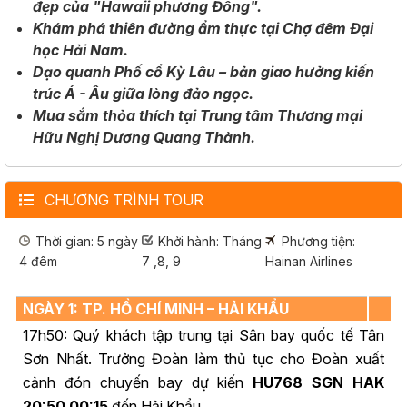
đẹp của "Hawaii phương Đông".
Khám phá thiên đường ẩm thực tại Chợ đêm Đại
học Hải Nam.
Dạo quanh Phố cổ Kỳ Lâu – bản giao hưởng kiến
trúc Á - Âu giữa lòng đảo ngọc.
Mua sắm thỏa thích tại Trung tâm Thương mại
Hữu Nghị Dương Quang Thành.
CHƯƠNG TRÌNH TOUR
Thời gian: 5 ngày
Khởi hành: Tháng
Phương tiện:
4 đêm
7 ,8, 9
Hainan Airlines
NGÀY 1: TP. HỒ CHÍ MINH – HẢI KHẨU
17h50: Quý khách tập trung tại Sân bay quốc tế Tân
Sơn Nhất. Trưởng Đoàn làm thủ tục cho Đoàn xuất
cảnh đón chuyến bay dự kiến
HU768 SGN HAK
20:50 00:15
đến Hải Khẩu.