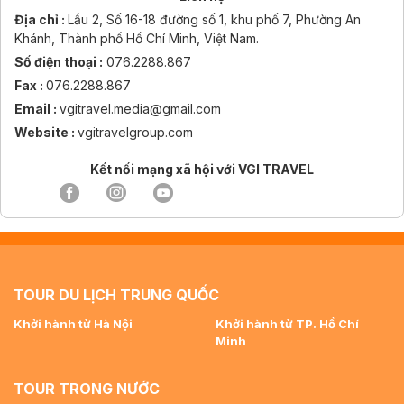
Địa chỉ :
Lầu 2, Số 16-18 đường số 1, khu phố 7, Phường An
Khánh, Thành phố Hồ Chí Minh, Việt Nam.
Số điện thoại :
076.2288.867
Fax :
076.2288.867
Email :
vgitravel.media@gmail.com
Website :
vgitravelgroup.com
Kết nối mạng xã hội với VGI TRAVEL
TOUR DU LỊCH TRUNG QUỐC
Khởi hành từ Hà Nội
Khởi hành từ TP. Hồ Chí
Minh
TOUR TRONG NƯỚC