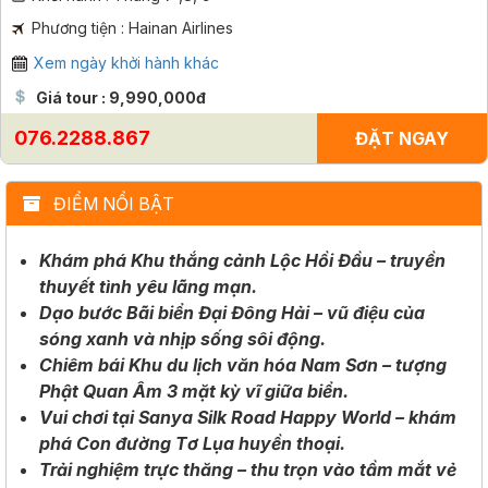
Phương tiện : Hainan Airlines
Xem ngày khởi hành khác
Giá tour : 9,990,000đ
076.2288.867
ĐẶT NGAY
ĐIỂM NỔI BẬT
Khám phá Khu thắng cảnh Lộc Hồi Đầu – truyền
thuyết tình yêu lãng mạn.
Dạo bước Bãi biển Đại Đông Hải – vũ điệu của
sóng xanh và nhịp sống sôi động.
Chiêm bái Khu du lịch văn hóa Nam Sơn – tượng
Phật Quan Âm 3 mặt kỳ vĩ giữa biển.
Vui chơi tại Sanya Silk Road Happy World – khám
phá Con đường Tơ Lụa huyền thoại.
Trải nghiệm trực thăng – thu trọn vào tầm mắt vẻ