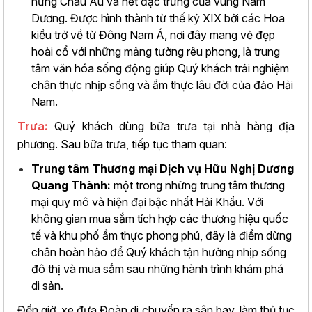
hưng Châu Âu và nét đặc trưng của vùng Nam
Dương. Được hình thành từ thế kỷ XIX bởi các Hoa
kiều trở về từ Đông Nam Á, nơi đây mang vẻ đẹp
hoài cổ với những mảng tường rêu phong, là trung
tâm văn hóa sống động giúp Quý khách trải nghiệm
chân thực nhịp sống và ẩm thực lâu đời của đảo Hải
Nam.
Trưa:
Quý khách dùng bữa trưa tại nhà hàng địa
phương. Sau bữa trưa, tiếp tục tham quan:
Trung tâm Thương mại Dịch vụ Hữu Nghị Dương
Quang Thành:
một trong những trung tâm thương
mại quy mô và hiện đại bậc nhất Hải Khẩu. Với
không gian mua sắm tích hợp các thương hiệu quốc
tế và khu phố ẩm thực phong phú, đây là điểm dừng
chân hoàn hảo để Quý khách tận hưởng nhịp sống
đô thị và mua sắm sau những hành trình khám phá
di sản.
Đến giờ, xe đưa Đoàn di chuyển ra sân bay, làm thủ tục