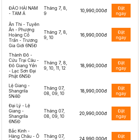
ĐẢO HẢI NAM
Tháng 7, 8,
Đặt
10,990,000đ
- TAM Á
9
ngay
Ân Thi - Tuyên
Ân - Phượng
Tháng 7, 8,
Đặt
Hoàng Cổ
16,990,000đ
9, 10
ngay
Trấn - Trương
Gia Giới 6N5Đ
Thành Đô -
Cửu Trại Câu -
Tháng 7, 8,
Đặt
Đô Giang Yển
18,990,000đ
9, 10, 11, 12
ngay
- Lạc Sơn Đại
Phật 6N5Đ
Lệ Giang -
Tháng 07,
Đặt
Shangrila
18,990,000đ
08, 09, 10
ngay
5N4Đ
Đại Lý - Lệ
Giang -
Tháng 07,
Đặt
20,990,000đ
Shangrila
08, 09, 10
ngay
6N5Đ
Bắc Kinh -
Hàng Châu - Ô
Tháng 07,
Đặt
24,990,000đ