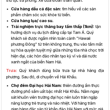
thủ tục trả phòng. Xe đưa Đoàn tham quan:
Cửa hàng dầu cá đặc sản:
tìm hiểu về các sản
phẩm chăm sóc sức khỏe từ biển.
Cửa hàng lụa/ cao su.
Trải nghiệm trực thăng bay tầm thấp (1km):
tận
hưởng dịch vụ du lịch đẳng cấp tại Tam Á. Quý
khách sẽ được ngắm nhìn toàn cảnh "Hawaii
phương Đông" từ trên không trung, thu vào tầm mắt
sự hòa quyện tuyệt mỹ giữa những tòa nhà chọc trời
hiện đại, các hòn đảo nhân tạo kỳ vĩ và dải nước
xanh ngắt của biển Nam Hải.
Trưa:
Quý khách dùng bữa trưa tại nhà hàng địa
phương. Sau đó, di chuyển về Hải Khẩu.
Chợ đêm Đại học Hải Nam:
thiên đường ẩm thực
đường phố sầm uất bậc nhất Hải Khẩu. Nằm ngay
sát khuôn viên trường đại học nên luôn tràn ngập
năng lượng trẻ trung và náo nhiệt. Với hàng trăm
gian hàng đặc sản từ khắp đảo Hải Nam với mức giá