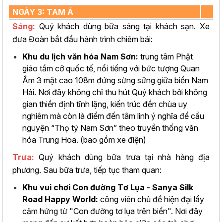
NGÀY 3: TAM Á
Sáng:
Quý khách dùng bữa sáng tại khách sạn. Xe
đưa Đoàn bắt đầu hành trình chiêm bái:
Khu du lịch văn hóa Nam Sơn:
trung tâm Phật
giáo tầm cỡ quốc tế, nổi tiếng với bức tượng Quan
Âm 3 mặt cao 108m đứng sừng sững giữa biển Nam
Hải. Nơi đây không chỉ thu hút Quý khách bởi không
gian thiền định tĩnh lặng, kiến trúc đền chùa uy
nghiêm mà còn là điểm đến tâm linh ý nghĩa để cầu
nguyện “Thọ tỷ Nam Sơn” theo truyền thống văn
hóa Trung Hoa. (bao gồm xe điện)
Trưa:
Quý khách dùng bữa trưa tại nhà hàng địa
phương. Sau bữa trưa, tiếp tục tham quan:
Khu vui chơi Con đường Tơ Lụa - Sanya Silk
Road Happy World:
công viên chủ đề hiện đại lấy
cảm hứng từ "Con đường tơ lụa trên biển". Nơi đây