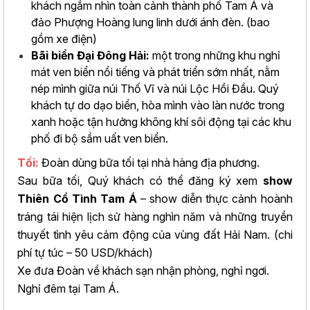
khách ngắm nhìn toàn cảnh thành phố Tam Á và
đảo Phượng Hoàng lung linh dưới ánh đèn. (bao
gồm xe điện)
Bãi biển Đại Đông Hải:
một trong những khu nghỉ
mát ven biển nổi tiếng và phát triển sớm nhất, nằm
nép mình giữa núi Thố Vĩ và núi Lộc Hồi Đầu. Quý
khách tự do dạo biển, hòa mình vào làn nước trong
xanh hoặc tận hưởng không khí sôi động tại các khu
phố đi bộ sầm uất ven biển.
Tối:
Đoàn dùng bữa tối tại nhà hàng địa phương.
Sau bữa tối, Quý khách có thể đăng ký xem
show
Thiên Cổ Tình Tam Á
– show diễn thực cảnh hoành
tráng tái hiện lịch sử hàng nghìn năm và những truyền
thuyết tình yêu cảm động của vùng đất Hải Nam. (chi
phí tự túc – 50 USD/khách)
Xe đưa Đoàn về khách sạn nhận phòng, nghỉ ngơi.
Nghỉ đêm tại Tam Á.