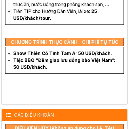
thức ăn, nước uống trong phòng khách sạn, …
Tiền TIP cho Hướng Dẫn Viên, lái xe:
25
USD/khách/tour.
CHƯƠNG TRÌNH THỰC CẢNH – CHI PHÍ TỰ TÚC
Show Thiên Cổ Tình Tam Á: 50 USD/khách.
Tiệc BBQ “Đêm giao lưu đồng bào Việt Nam”:
50 USD/khách.
CÁC ĐIỀU KHOẢN
ĐIỀU KIỆN HỦY (Không áp dụng cho Lễ, Tết)