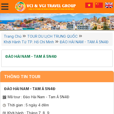
Trang Chủ
TOUR DU LỊCH TRUNG QUỐC
Khởi Hành Từ TP. Hồ Chí Minh
ĐẢO HẢI NAM - TAM Á 5N4Đ
ĐẢO HẢI NAM - TAM Á 5N4Đ
THÔNG TIN TOUR
ĐẢO HẢI NAM - TAM Á 5N4Đ
Mã tour : Đảo Hải Nam - Tam Á 5N4Đ
Thời gian : 5 ngày 4 đêm
Khởi hành : Tháng 7 ,8, 9