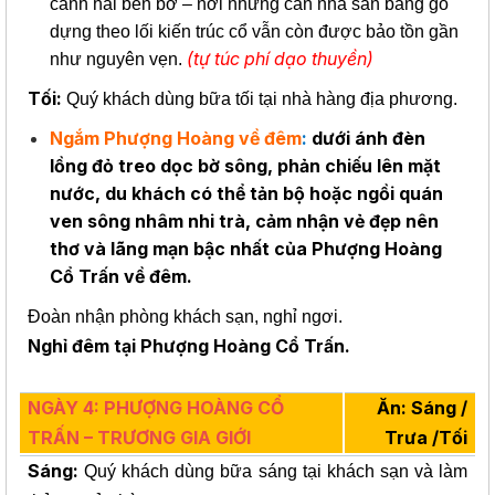
cảnh hai bên bờ – nơi những căn nhà sàn bằng gỗ
dựng theo lối kiến trúc cổ vẫn còn được bảo tồn gần
(tự túc phí dạo thuyền)
như nguyên vẹn.
Tối:
Quý khách dùng bữa tối tại nhà hàng địa phương.
Ngắm Phượng Hoàng về đêm
:
dưới ánh đèn
lồng đỏ treo dọc bờ sông, phản chiếu lên mặt
nước, du khách có thể tản bộ hoặc ngồi quán
ven sông nhâm nhi trà, cảm nhận vẻ đẹp nên
thơ và lãng mạn bậc nhất của Phượng Hoàng
Cổ Trấn về đêm.
Đoàn nhận phòng khách sạn, nghỉ ngơi.
Nghỉ đêm tại Phượng Hoàng Cổ Trấn.
NGÀY 4: PHƯỢNG HOÀNG CỔ
Ăn: Sáng /
TRẤN – TRƯƠNG GIA GIỚI
Trưa /Tối
Sáng:
Quý khách dùng bữa sáng tại khách sạn và làm