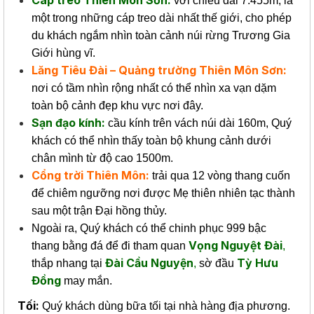
với chiều dài 7.455m, là
một trong những cáp treo dài nhất thế giới, cho phép
du khách ngắm nhìn toàn cảnh núi rừng Trương Gia
Giới hùng vĩ.
Lăng Tiêu Đài – Quảng trường Thiên Môn Sơn:
nơi có tầm nhìn rộng nhất có thể nhìn xa vạn dặm
toàn bộ cảnh đẹp khu vực nơi đây.
Sạn đạo kính:
cầu kính trên vách núi dài 160m, Quý
khách có thể nhìn thấy toàn bộ khung cảnh dưới
chân mình từ độ cao 1500m.
Cổng trời Thiên Môn:
trải qua 12 vòng thang cuốn
để chiêm ngưỡng nơi được Mẹ thiên nhiên tạc thành
sau một trận Đại hồng thủy.
Ngoài ra, Quý khách có thể chinh phục 999 bậc
Vọng Nguyệt Đài
thang bằng đá để đi tham quan
,
Đài Cầu Nguyện
Tỳ Hưu
thắp nhang tại
,
sờ đầu
Đồng
may mắn.
Tối:
Quý khách dùng bữa tối tại nhà hàng địa phương.