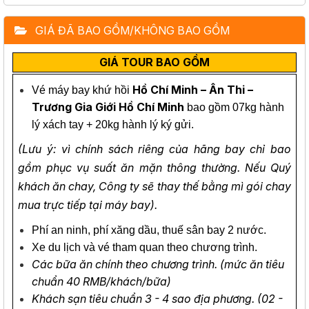
GIÁ ĐÃ BAO GỒM/KHÔNG BAO GỒM
GIÁ TOUR BAO GỒM
Hồ Chí Minh – Ân Thi –
Vé máy bay khứ hồi
Trương Gia Giới Hồ Chí Minh
bao gồm 07kg hành
lý xách tay + 20kg hành lý ký gửi.
(Lưu ý: vì chính sách riêng của hãng bay chỉ bao
gồm phục vụ suất ăn mặn thông thường. Nếu Quý
khách ăn chay, Công ty sẽ thay thế bằng mì gói chay
mua trực tiếp tại máy bay).
Phí an ninh, phí xăng dầu, thuế sân bay 2 nước.
Xe du lịch và vé tham quan theo chương trình.
Các bữa ăn chính theo chương trình. (mức ăn tiêu
chuẩn 40 RMB/khách/bữa)
Khách sạn tiêu chuẩn 3 - 4 sao địa phương. (02 -