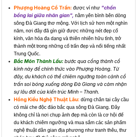
Phượng Hoàng Cổ Trấn:
"chốn
được ví như
bồng lai giữa nhân gian",
nằm yên bình bên dòng
sông Đà Giang thơ mộng. Với lịch sử hơn một nghìn
năm, nơi đây đã gìn giữ được những nét đẹp cổ
kính, văn hóa đa dạng và thiên nhiên hữu tình, trở
thành một trong những cổ trấn đẹp và nổi tiếng nhất
Trung Quốc.
Bắc Môn Thành Lầu:
bước qua cổng thành cổ
kính này để chính thức vào Phượng Hoàng. Từ
đây, du khách có thể chiêm ngưỡng toàn cảnh cổ
trấn soi bóng xuống dòng Đà Giang và cảm nhận
sự lâu đời của kiến trúc Minh – Thanh.
Hồng Kiều Nghệ Thuật Lâu:
dừng chân tại cây cầu
có mái che độc đáo bắc qua sông Đà Giang. Đây
không chỉ là nơi chụp ảnh đẹp mà còn là cơ hội để
du khách chiêm ngưỡng và mua sắm các sản phẩm
nghệ thuật dân gian địa phương như tranh thêu, thư