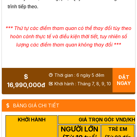
trình tiếp theo.
*** Thứ tự các điểm tham quan có thể thay đổi tùy theo
hoàn cảnh thực tế và điều kiện thời tiết, tuy nhiên số
lượng các điểm tham quan không thay đổi ***
Thời gian : 6 ngày 5 đêm
$
ĐẶT
NGAY
Khởi hành : Tháng 7, 8, 9, 10
16,990,000đ
BẢNG GIÁ CHI TIẾT
KHỞI HÀNH
GIÁ TRỌN GÓI: VND/K
NGƯỜI LỚN
TRẺ EM