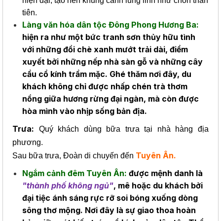
hiện đại, tạo nên khung cảnh lung linh như chốn thần
tiên.
Làng văn hóa dân tộc Đông Phong Hương Ba:
hiện ra như một bức tranh sơn thủy hữu tình
với những đồi chè xanh mướt trải dài, điểm
xuyết bởi những nếp nhà sàn gỗ và những cây
cầu cổ kính trầm mặc. Ghé thăm nơi đây, du
khách không chỉ được nhấp chén trà thơm
nồng giữa hương rừng đại ngàn, mà còn được
hòa mình vào nhịp sống bản địa.
Trưa:
Quý khách dùng bữa trưa tại nhà hàng địa
phương.
Tuyên Ân.
Sau bữa trưa, Đoàn di chuyến đến
Ngắm cảnh đêm Tuyên Ân:
được mệnh danh là
"thành phố không ngủ"
, mê hoặc du khách bởi
đại tiệc ánh sáng rực rỡ soi bóng xuống dòng
sông thơ mộng. Nơi đây là sự giao thoa hoàn