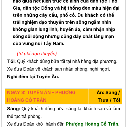
hảo giữa nét kiến trúc cổ kính của dân tộc Thổ
Gia, dân tộc Đồng và hệ thống đèn màu hiện đại
trên những cây cầu, phố cổ. Du khách có thể
trải nghiệm dạo thuyền trên sông ngắm nhìn
không gian lung linh, huyền ảo, cảm nhận nhịp
sống sôi động nhưng cũng đầy chất lãng mạn
của vùng núi Tây Nam.
(tự phí dạo thuyền)
Tối:
Quý khách dùng bữa tối tại nhà hàng địa phương.
Xe đưa Đoàn
về khách sạn nhận phòng, nghỉ ngơi.
Nghỉ đêm tại Tuyên Ân.
NGÀY 3: TUYÊN ÂN – PHƯỢNG
Ăn: Sáng /
HOÀNG CỔ TRẤN
Trưa / Tối
Sáng:
Quý khách dùng bữa sáng tại khách sạn và làm
thủ tục trả phòng.
Phượng Hoàng Cổ Trấn.
Xe đưa Đoàn khởi hành đến