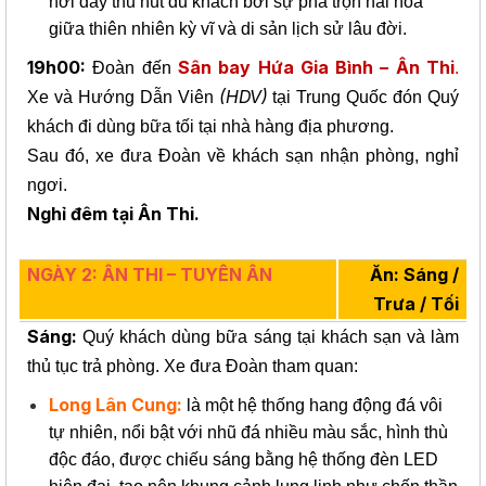
nơi đây thu hút du khách bởi sự pha trộn hài hòa
giữa thiên nhiên kỳ vĩ và di sản lịch sử lâu đời.
19h00:
Sân bay Hứa Gia Bình – Ân Thi
Đoàn đến
.
(HDV)
Xe và Hướng Dẫn Viên
tại Trung Quốc đón Quý
khách đi dùng bữa tối tại nhà hàng địa phương.
Sau đó, xe đưa Đoàn về khách sạn nhận phòng, nghỉ
ngơi.
Nghỉ đêm tại Ân Thi.
NGÀY 2: ÂN THI – TUYÊN ÂN
Ăn: Sáng /
Trưa / Tối
Sáng:
Quý khách dùng bữa sáng tại khách sạn và làm
thủ tục trả phòng. Xe đưa Đoàn tham quan:
Long Lân Cung:
là một hệ thống hang động đá vôi
tự nhiên, nổi bật với nhũ đá nhiều màu sắc, hình thù
độc đáo, được chiếu sáng bằng hệ thống đèn LED