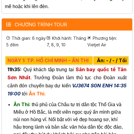
mê hoặc khi lên đèn.
CHƯƠNG TRÌNH TOUR
Thời gian: 6 ngày
Khởi hành: Tháng
Phương tiện:
5 đêm
7, 8, 9, 10
Vietjet Air
NGÀY 1: TP. HỒ CHÍ MINH – ÂN THI
Ăn: - / - / Tối
11h35:
Sân bay quốc tế Tân
Quý khách tập trung tại
Sơn Nhất
.
Trưởng Đoàn làm thủ tục cho Đoàn xuất
VJ3674 SGN ENH 14:35
cảnh đón chuyến bay dự kiến
19:00
Ân Thi.
tới
Ân Thi:
thủ phủ của Châu tự trị dân tộc Thổ Gia và
Miêu ở Hồ Bắc, là một viên ngọc quý ẩn mình giữa
núi non hùng vĩ. Nổi bật với vẻ đẹp hoang sơ, khí
hậu trong lành và bản sắc văn hóa dân tộc độc đáo,