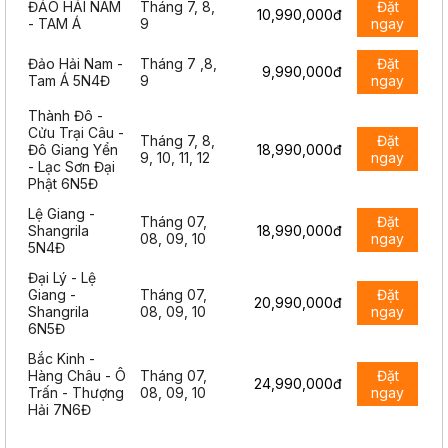
ĐẢO HẢI NAM
Tháng 7, 8,
Đặt
10,990,000đ
- TAM Á
9
ngay
Đảo Hải Nam -
Tháng 7 ,8,
Đặt
9,990,000đ
Tam Á 5N4Đ
9
ngay
Thành Đô -
Cửu Trại Câu -
Tháng 7, 8,
Đặt
Đô Giang Yển
18,990,000đ
9, 10, 11, 12
ngay
- Lạc Sơn Đại
Phật 6N5Đ
Lệ Giang -
Tháng 07,
Đặt
Shangrila
18,990,000đ
08, 09, 10
ngay
5N4Đ
Đại Lý - Lệ
Giang -
Tháng 07,
Đặt
20,990,000đ
Shangrila
08, 09, 10
ngay
6N5Đ
Bắc Kinh -
Hàng Châu - Ô
Tháng 07,
Đặt
24,990,000đ
Trấn - Thượng
08, 09, 10
ngay
Hải 7N6Đ