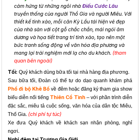
cảm hứng từ những ngôi nhà
Điếu Cước Lâu
truyền thống của người Thổ Gia và người Miêu. Với
thiết kế tinh xảo, mỗi căn Kỳ Lầu tái hiện vẻ đẹp
của nhà sàn với cột gỗ chắc chắn, mái ngói âm
dương và họa tiết trang trí tinh xảo, tạo nên một
bức tranh sống động về văn hóa địa phương và
mang lại trải nghiệm mới lạ cho du khách.
(tham
quan bên ngoài)
Tối:
Quý khách dùng bữa tối tại nhà hàng địa phương.
Sau bữa tối, Đoàn có thể tự do dạo quanh khám phá
Phố đi bộ Khê Bố
về đêm hoặc đăng ký tham gia show
Thiên Cổ Tình
biểu diễn nổi tiếng
– với phần trình diễn
đặc sắc, miêu tả cuộc sống, văn hóa của dân tộc Miêu,
(chi phí tự túc)
Thổ Gia.
Xe đưa Quý khách về khách sạn nhận phòng, nghỉ
ngơi.
Nghỉ đêm tại Trương Gia Giới.