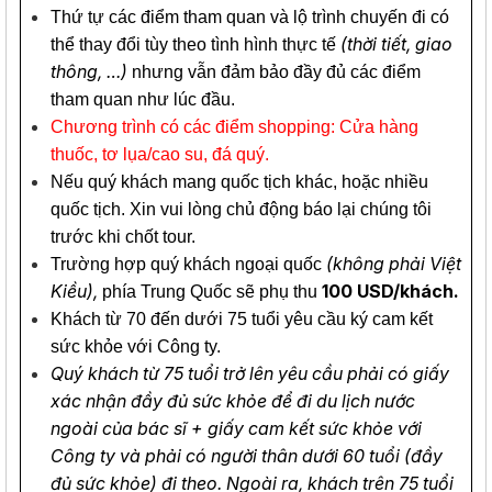
Thứ tự các điểm tham quan và lộ trình chuyến đi có
(thời tiết, giao
thể thay đổi tùy theo tình hình thực tế
thông, …)
nhưng vẫn đảm bảo đầy đủ các điểm
tham quan như lúc đầu.
Chương trình có các điểm shopping: Cửa hàng
thuốc, tơ lụa/cao su, đá quý.
Nếu quý khách mang quốc tịch khác, hoặc nhiều
quốc tịch. Xin vui lòng chủ động báo lại chúng tôi
trước khi chốt tour.
(không phải Việt
Trường hợp quý khách ngoại quốc
Kiều),
100 USD/khách.
phía Trung Quốc sẽ phụ thu
Khách từ 70 đến dưới 75 tuổi yêu cầu ký cam kết
sức khỏe với Công ty.
Quý khách từ 75 tuổi trở lên yêu cầu phải có giấy
xác nhận đầy đủ sức khỏe để đi du lịch nước
ngoài của bác sĩ + giấy cam kết sức khỏe với
Công ty và phải có người thân dưới 60 tuổi (đầy
đủ sức khỏe) đi theo. Ngoài ra, khách trên 75 tuổi