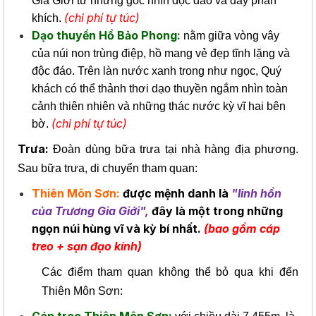
Gia Giới từ những góc nhìn độc đáo và đầy phấn
(chi phí tự túc)
khích.
Dạo thuyền Hồ Bảo Phong:
nằm giữa vòng vây
của núi non trùng điệp, hồ mang vẻ đẹp tĩnh lặng và
độc đáo. Trên làn nước xanh trong như ngọc, Quý
khách có thể thảnh thơi dạo thuyền ngắm nhìn toàn
cảnh thiên nhiên và những thác nước kỳ vĩ hai bên
(chi phí tự túc)
bờ.
Trưa:
Đoàn dùng bữa trưa tại nhà hàng địa phương.
Sau bữa trưa, di chuyển tham quan:
Thiên Môn Sơn:
được mệnh danh là
"linh hồn
của Trương Gia Giới",
đây là một trong những
ngọn núi hùng vĩ và kỳ bí nhất.
(bao gồm cáp
treo + sạn đạo kính)
Các điểm tham quan không thể bỏ qua khi đến
Thiên Môn Sơn:
Cáp treo Thiên Môn Sơn: