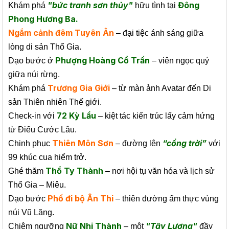
"bức tranh sơn thủy"
Đông
Khám phá
hữu tình tại
Phong Hương Ba.
Ngắm cảnh đêm Tuyên Ân
– đại tiệc ánh sáng giữa
lòng di sản Thổ Gia.
Phượng Hoàng Cổ Trấn
Dạo bước ở
– viên ngọc quý
giữa núi rừng.
Trương Gia Giới
Khám phá
– từ màn ảnh Avatar đến Di
sản Thiên nhiên Thế giới.
72 Kỳ Lầu
Check-in với
– kiệt tác kiến trúc lấy cảm hứng
từ Điếu Cước Lâu.
Thiên Môn Sơn
“cổng trời”
Chinh phục
– đường lên
với
99 khúc cua hiểm trở.
Thổ Ty Thành
Ghé thăm
– nơi hội tụ văn hóa và lịch sử
Thổ Gia – Miêu.
Phố đi bộ Ân Thi
Dạo bước
– thiên đường ẩm thực vùng
núi Vũ Lăng.
Nữ Nhi Thành
"Tây Lương"
Chiêm ngưỡng
– một
đầy