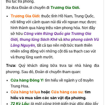
thủ tục trả phòng.
Trương Gia Giới.
Xe đưa Đoàn di chuyển đi
Trương Gia Giới:
thuộc tỉnh Hồ Nam, Trung Quốc,
nổi tiếng với cảnh quan núi đá vôi ngoạn mục được
hình thành qua hàng triệu năm phong hóa. Nơi đây
Công viên Rừng Quốc gia Trương Gia
sở hữu
Giới, thung lũng Sách Khê
khu phong cảnh Vũ
và
Lăng Nguyên,
tất cả tạo nên một bức tranh thiên
nhiên sống động với những cột đá sa thạch cao vút
và thung lũng xanh mướt.
Trưa:
Quý khách dùng bữa trưa tại nhà hàng địa
phương. Sau đó, Đoàn di chuyển tham quan:
Cửa hàng Đông Y:
tìm hiểu về ngành y cổ truyền
Trung Hoa.
Cửa hàng tơ lụa
hoặc
Cửa hàng cao su:
tìm
hiểu và mua sắm các sản vật địa phương.
72 Kỳ Lầu:
là một công trình kiến trúc độc đáo lấy