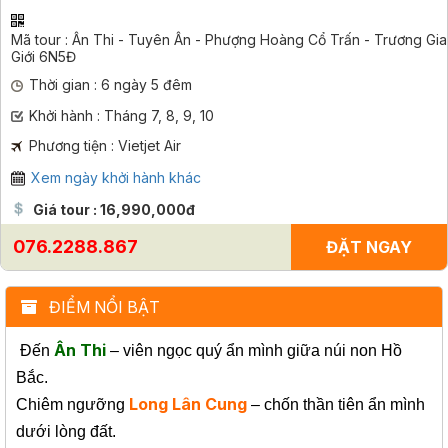
Mã tour : Ân Thi - Tuyên Ân - Phượng Hoàng Cổ Trấn - Trương Gia
Giới 6N5Đ
Thời gian : 6 ngày 5 đêm
Khởi hành : Tháng 7, 8, 9, 10
Phương tiện : Vietjet Air
Xem ngày khởi hành khác
Giá tour : 16,990,000đ
076.2288.867
ĐẶT NGAY
ĐIỂM NỔI BẬT
Ân Thi
Đến
– viên ngọc quý ẩn mình giữa núi non Hồ
Bắc.
Long Lân Cung
Chiêm ngưỡng
– chốn thần tiên ẩn mình
dưới lòng đất.