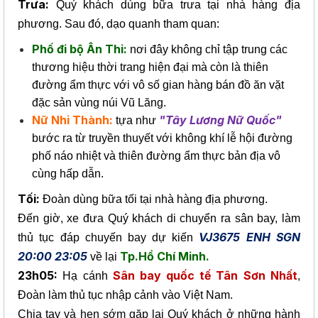
Trưa:
Quý khách dùng bữa trưa tại nhà hàng địa
phương. Sau đó, dạo quanh tham quan:
Phố đi bộ Ân Thi:
nơi đây không chỉ tập trung các
thương hiệu thời trang hiện đại mà còn là thiên
đường ẩm thực với vô số gian hàng bán đồ ăn vặt
đặc sản vùng núi Vũ Lăng.
Nữ Nhi Thành:
"Tây Lương Nữ Quốc"
tựa như
bước ra từ truyền thuyết với không khí lễ hội đường
phố náo nhiệt và thiên đường ẩm thực bản địa vô
cùng hấp dẫn.
Tối:
Đoàn dùng bữa tối tại nhà hàng địa phương.
Đến giờ, xe đưa Quý khách di chuyển ra sân bay, làm
VJ3675 ENH SGN
thủ tục đáp chuyến bay dự kiến
20:00 23:05
Tp.Hồ Chí Minh.
về lại
23h05:
Sân bay quốc tế Tân Sơn Nhất
Hạ cánh
,
Đoàn làm thủ tục nhập cảnh vào Việt Nam.
Chia tay và hẹn sớm gặp lại Quý khách ở những hành