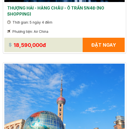
THƯỢNG HẢI - HÀNG CHÂU - Ô TRẤN 5N4Đ (NO
SHOPPING)
Thời gian: 5 ngày 4 đêm
Phương tiện: Air China
18,590,000đ
ĐẶT NGAY