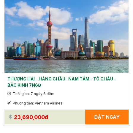
THƯỢNG HẢI - HÀNG CHÂU- NAM TẨM - TÔ CHÂU -
BẮC KINH 7N6Đ
Thời gian: 7 ngày 6 đêm
Phương tiện: Vietnam Airlines
23,690,000đ
ĐẶT NGAY