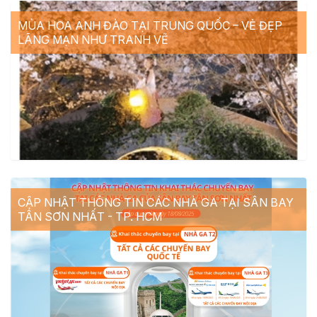
MÙA HOA ANH ĐÀO TẠI TRUNG QUỐC – VẺ ĐẸP
LÃNG MẠN NHƯ TRANH VẼ
CẬP NHẬT THÔNG TIN CÁC NHÀ GA TẠI SÂN BAY
TÂN SƠN NHẤT - TP. HCM