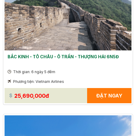
BẮC KINH - TÔ CHÂU - Ô TRẤN - THƯỢNG HẢI 6N5Đ
Thời gian: 6 ngày 5 đêm
Phương tiện: Vietnam Airlines
25,690,000đ
ĐẶT NGAY