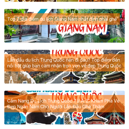
Top 7 địa điểm du lịch Giang Nam nhất định phải ghé
Lần đầu du lịch Trung Quốc nên đi đâu? Top điểm đến
nổi bật giúp bạn cảm nhận trọn vẹn vẻ đẹp Trung Quốc
Cẩm Nang Du Lịch Trung Quốc Từ A-Z: Khám Phá Vẻ
Đẹp Ngàn Năm Cho Người Lần Đầu Ghé Thăm