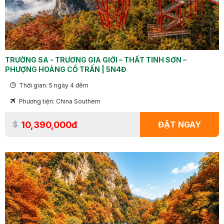
TRƯỜNG SA - TRƯƠNG GIA GIỚI – THẤT TINH SƠN –
PHƯỢNG HOÀNG CỔ TRẤN | 5N4Đ
Thời gian: 5 ngày 4 đêm
Phương tiện: China Southern
10,390,000đ
ĐẶT NGAY