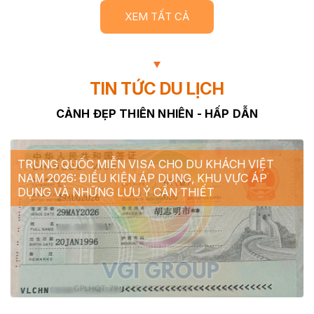
XEM TẤT CẢ
TIN TỨC DU LỊCH
CẢNH ĐẸP THIÊN NHIÊN - HẤP DẪN
TRUNG QUỐC MIỄN VISA CHO DU KHÁCH VIỆT
NAM 2026: ĐIỀU KIỆN ÁP DỤNG, KHU VỰC ÁP
DỤNG VÀ NHỮNG LƯU Ý CẦN THIẾT