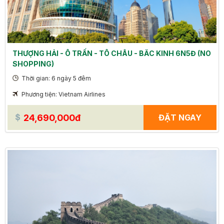
THƯỢNG HẢI - Ô TRẤN - TÔ CHÂU - BĂC KINH 6N5Đ (NO
SHOPPING)
Thời gian: 6 ngày 5 đêm
Phương tiện: Vietnam Airlines
24,690,000đ
ĐẶT NGAY