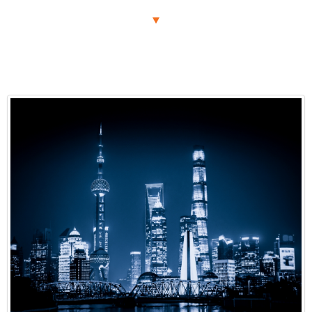
TOUR ĐANG HOT
TOUR ĐƯỢC NHIỀU NGƯỜI LỰA CHỌN