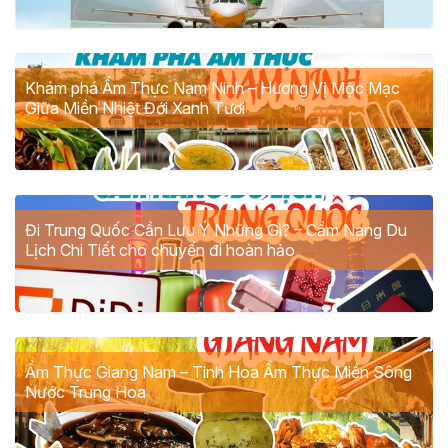
Khám phá Ẩm Thực Nam Ninh – Hương Vị Mộc Mạc
Giữa Miền Nhiệt Đới Xanh Tươi
Đi Trung Quốc Cần Lưu Ý Những Gì? – Cẩm Nang Du
Lịch Chi Tiết cho chuyến đi hoàn hảo
Ẩm Thực Giang Nam – Tinh Hoa Ẩm Thực Miền Sông
Nước Trung Hoa