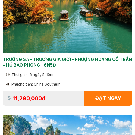
TRƯỜNG SA - TRƯƠNG GIA GIỚI – PHƯỢNG HOÀNG CỔ TRẤN
– HỒ BẢO PHONG | 6N5Đ
Thời gian: 6 ngày 5 đêm
Phương tiện: China Southern
11,290,000đ
ĐẶT NGAY