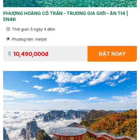
PHƯỢNG HOÀNG CỔ TRẤN - TRƯƠNG GIA GIỚI – ÂN THI |
5N4Đ
Thời gian: 5 ngày 4 đêm
Phương tiện: Vietjet
10,490,000đ
ĐẶT NGAY