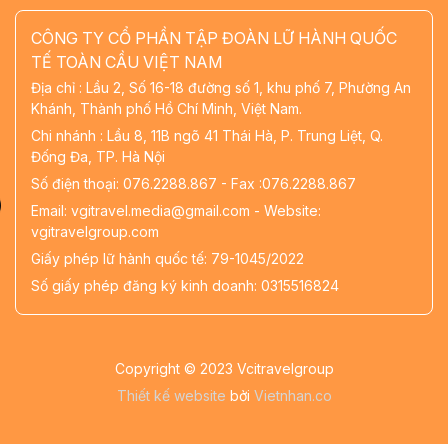
CÔNG TY CỔ PHẦN TẬP ĐOÀN LỮ HÀNH QUỐC
TẾ TOÀN CẦU VIỆT NAM
Địa chỉ : Lầu 2, Số 16-18 đường số 1, khu phố 7, Phường An
Khánh, Thành phố Hồ Chí Minh, Việt Nam.
Chi nhánh : Lầu 8, 11B ngõ 41 Thái Hà, P. Trung Liệt, Q.
Đống Đa, TP. Hà Nội
Số điện thoại: 076.2288.867 - Fax :076.2288.867
Email: vgitravel.media@gmail.com - Website:
vgitravelgroup.com
Giấy phép lữ hành quốc tế: 79-1045/2022
Số giấy phép đăng ký kinh doanh: 0315516824
Copyright © 2023 Vcitravelgroup
Thiết kế website
bởi
Vietnhan.co