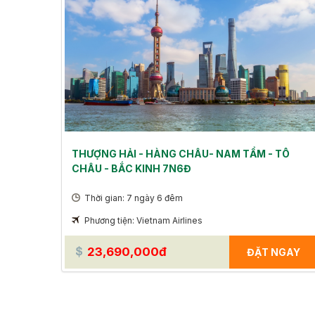
THƯỢNG HẢI - HÀNG CHÂU- NAM TẨM - TÔ
CHÂU - BẮC KINH 7N6Đ
Thời gian: 7 ngày 6 đêm
Phương tiện: Vietnam Airlines
23,690,000đ
ĐẶT NGAY