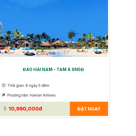
ĐẢO HẢI NAM - TAM Á 6N5Đ
Thời gian: 6 ngày 5 đêm
Phương tiện: Hainan Airlines
10,990,000đ
ĐẶT NGAY