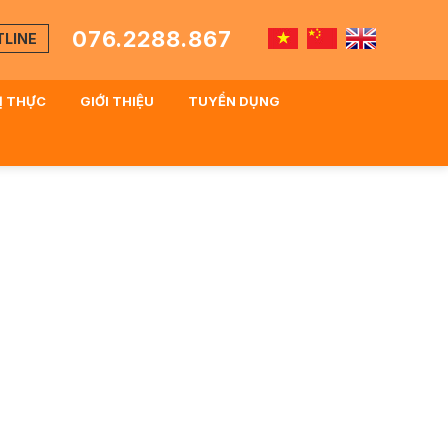
076.2288.867
TLINE
HỊ THỰC
GIỚI THIỆU
TUYỂN DỤNG