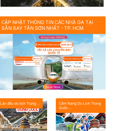
CẬP NHẬT THÔNG TIN CÁC NHÀ GA TẠI
SÂN BAY TÂN SƠN NHẤT - TP. HCM
Lần đầu du lịch Trung ...
Cẩm Nang Du Lịch Trung
Quốc ...