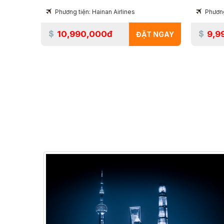
Phương tiện: Hainan Airlines
Phương
10,990,000đ
9,9
ĐẶT NGAY