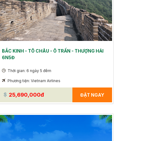
BẮC KINH - TÔ CHÂU - Ô TRẤN - THƯỢNG HẢI
6N5Đ
Thời gian: 6 ngày 5 đêm
Phương tiện: Vietnam Airlines
25,690,000đ
ĐẶT NGAY