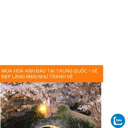
MÙA HOA ANH ĐÀO TẠI TRUNG QUỐC – VẺ
ĐẸP LÃNG MẠN NHƯ TRANH VẼ