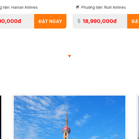
 tiện: Hainan Airlines
Phương tiện: Ruili Airlines
90,000đ
18,990,000đ
ĐẶT NGAY
ĐẶ
TOUR ĐANG HOT
TOUR ĐƯỢC NHIỀU NGƯỜI LỰA CHỌN