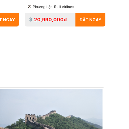
Phương tiện: Ruili Airlines
20,990,000đ
T NGAY
ĐẶT NGAY