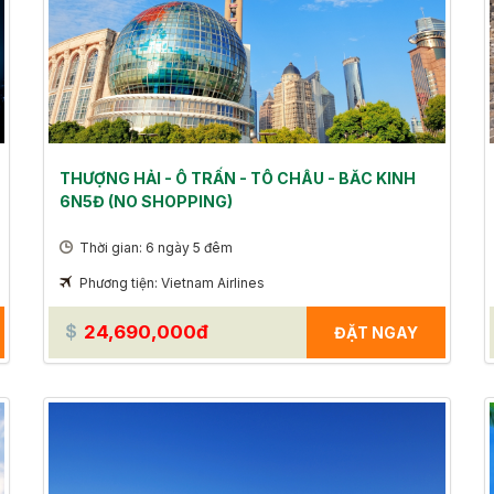
THƯỢNG HẢI - Ô TRẤN - TÔ CHÂU - BĂC KINH
6N5Đ (NO SHOPPING)
Thời gian: 6 ngày 5 đêm
Phương tiện: Vietnam Airlines
24,690,000đ
ĐẶT NGAY