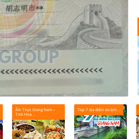
Ẩm Thực Giang Nam –
Top 7 địa điểm du lịch ...
Tinh Hoa ...