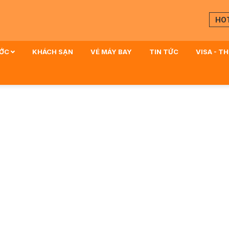
HO
ƯỚC
KHÁCH SẠN
VÉ MÁY BAY
TIN TỨC
VISA - T