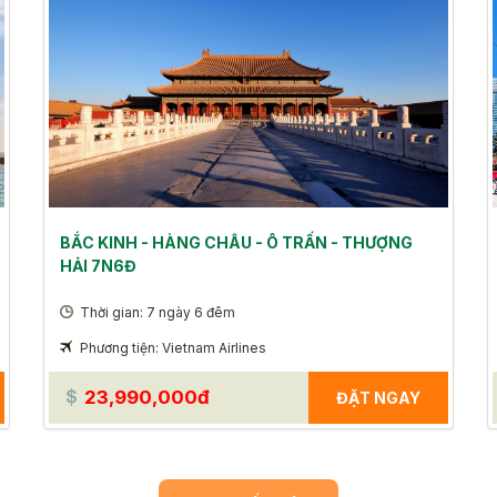
BẮC KINH - HÀNG CHÂU - Ô TRẤN - THƯỢNG
HẢI 7N6Đ
Thời gian: 7 ngày 6 đêm
Phương tiện: Vietnam Airlines
23,990,000đ
ĐẶT NGAY