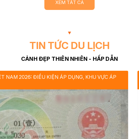
XEM TẤT CẢ
TIN TỨC DU LỊCH
CẢNH ĐẸP THIÊN NHIÊN - HẤP DẪN
T NAM 2026: ĐIỀU KIỆN ÁP DỤNG, KHU VỰC ÁP