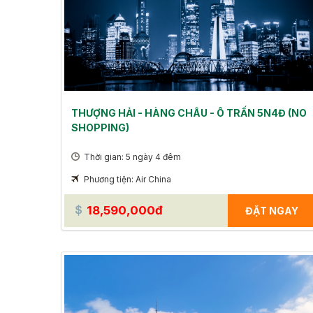
THƯỢNG HẢI - HÀNG CHÂU - Ô TRẤN 5N4Đ (NO
SHOPPING)
Thời gian: 5 ngày 4 đêm
Phương tiện: Air China
18,590,000đ
ĐẶT NGAY