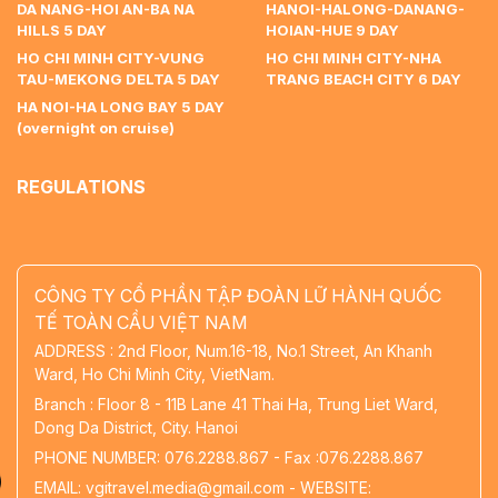
DA NANG-HOI AN-BA NA
HANOI-HALONG-DANANG-
HILLS 5 DAY
HOIAN-HUE 9 DAY
HO CHI MINH CITY-VUNG
HO CHI MINH CITY-NHA
TAU-MEKONG DELTA 5 DAY
TRANG BEACH CITY 6 DAY
HA NOI-HA LONG BAY 5 DAY
(overnight on cruise)
REGULATIONS
CÔNG TY CỔ PHẦN TẬP ĐOÀN LỮ HÀNH QUỐC
TẾ TOÀN CẦU VIỆT NAM
ADDRESS : 2nd Floor, Num.16-18, No.1 Street, An Khanh
Ward, Ho Chi Minh City, VietNam.
Branch : Floor 8 - 11B Lane 41 Thai Ha, Trung Liet Ward,
Dong Da District, City. Hanoi
PHONE NUMBER: 076.2288.867 - Fax :076.2288.867
EMAIL: vgitravel.media@gmail.com - WEBSITE: