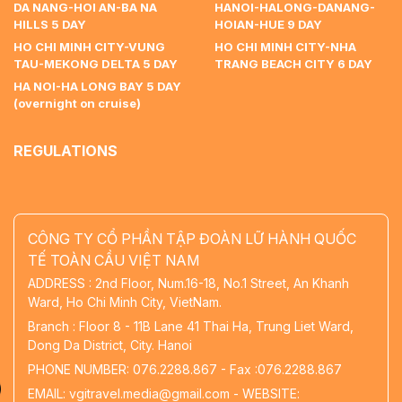
DA NANG-HOI AN-BA NA
HANOI-HALONG-DANANG-
HILLS 5 DAY
HOIAN-HUE 9 DAY
HO CHI MINH CITY-VUNG
HO CHI MINH CITY-NHA
TAU-MEKONG DELTA 5 DAY
TRANG BEACH CITY 6 DAY
HA NOI-HA LONG BAY 5 DAY
(overnight on cruise)
REGULATIONS
CÔNG TY CỔ PHẦN TẬP ĐOÀN LỮ HÀNH QUỐC
TẾ TOÀN CẦU VIỆT NAM
ADDRESS : 2nd Floor, Num.16-18, No.1 Street, An Khanh
Ward, Ho Chi Minh City, VietNam.
Branch : Floor 8 - 11B Lane 41 Thai Ha, Trung Liet Ward,
Dong Da District, City. Hanoi
PHONE NUMBER: 076.2288.867 - Fax :076.2288.867
EMAIL: vgitravel.media@gmail.com - WEBSITE: