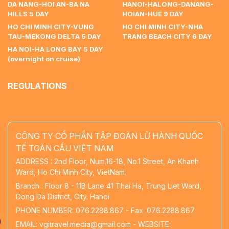
DA NANG-HOI AN-BA NA
HANOI-HALONG-DANANG-
HILLS 5 DAY
HOIAN-HUE 9 DAY
HO CHI MINH CITY-VUNG
HO CHI MINH CITY-NHA
TAU-MEKONG DELTA 5 DAY
TRANG BEACH CITY 6 DAY
HA NOI-HA LONG BAY 5 DAY
(overnight on cruise)
REGULATIONS
CÔNG TY CỔ PHẦN TẬP ĐOÀN LỮ HÀNH QUỐC
TẾ TOÀN CẦU VIỆT NAM
ADDRESS : 2nd Floor, Num.16-18, No.1 Street, An Khanh
Ward, Ho Chi Minh City, VietNam.
Branch : Floor 8 - 11B Lane 41 Thai Ha, Trung Liet Ward,
Dong Da District, City. Hanoi
PHONE NUMBER: 076.2288.867 - Fax :076.2288.867
EMAIL: vgitravel.media@gmail.com - WEBSITE: