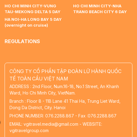
HO CHI MINH CITY-VUNG
HO CHI MINH CITY-NHA
TAU-MEKONG DELTA 5 DAY
TRANG BEACH CITY 6 DAY
HA NOI-HA LONG BAY 5 DAY
(overnight on cruise)
REGULATIONS
CÔNG TY CỔ PHẦN TẬP ĐOÀN LỮ HÀNH QUỐC
TẾ TOÀN CẦU VIỆT NAM
ADDRESS : 2nd Floor, Num.16-18, No.1 Street, An Khanh
Ward, Ho Chi Minh City, VietNam.
Branch : Floor 8 - 11B Lane 41 Thai Ha, Trung Liet Ward,
Dong Da District, City. Hanoi
PHONE NUMBER: 076.2288.867 - Fax :076.2288.867
EMAIL: vgitravel.media@gmail.com - WEBSITE:
vgitravelgroup.com