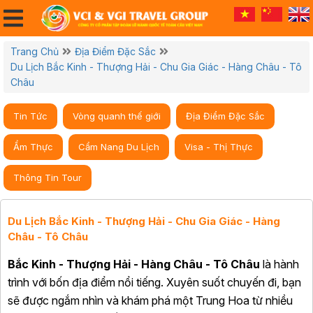
Trang Chủ
Địa Điểm Đặc Sắc
Du Lịch Bắc Kinh - Thượng Hải - Chu Gia Giác - Hàng Châu - Tô
Châu
Tin Tức
Vòng quanh thế giới
Địa Điểm Đặc Sắc
Ẩm Thực
Cẩm Nang Du Lịch
Visa - Thị Thực
Thông Tin Tour
Du Lịch Bắc Kinh - Thượng Hải - Chu Gia Giác - Hàng
Châu - Tô Châu
Bắc Kinh - Thượng Hải - Hàng Châu - Tô Châu
là hành
trình với bốn địa điểm nổi tiếng. Xuyên suốt chuyến đi, bạn
sẽ được ngắm nhìn và khám phá một Trung Hoa từ nhiều