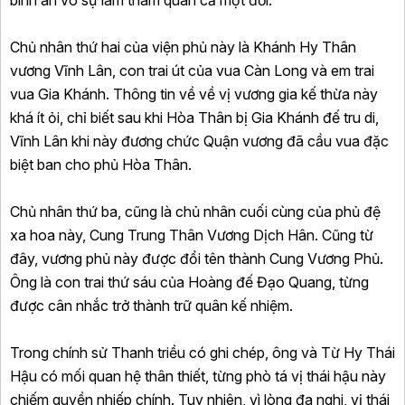
bình an vô sự làm tham quan cả một đời.
Chủ nhân thứ hai của viện phủ này là Khánh Hy Thân
vương Vĩnh Lân, con trai út của vua Càn Long và em trai
vua Gia Khánh. Thông tin về về vị vương gia kế thừa này
khá ít ỏi, chỉ biết sau khi Hòa Thân bị Gia Khánh đế tru di,
Vĩnh Lân khi này đương chức Quận vương đã cầu vua đặc
biệt ban cho phủ Hòa Thân.
Chủ nhân thứ ba, cũng là chủ nhân cuối cùng của phủ đệ
xa hoa này, Cung Trung Thân Vương Dịch Hân. Cũng từ
đây, vương phủ này được đổi tên thành Cung Vương Phủ.
Ông là con trai thứ sáu của Hoàng đế Đạo Quang, từng
được cân nhắc trở thành trữ quân kế nhiệm.
Trong chính sử Thanh triều có ghi chép, ông và Từ Hy Thái
Hậu có mối quan hệ thân thiết, từng phò tá vị thái hậu này
chiếm quyền nhiếp chính. Tuy nhiên, vì lòng đa nghi, vị thái