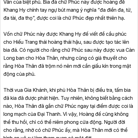
Vân của biệt phủ. Bia đá chữ Phúc này được hoàng đế
Khang Hy chính tay ngự bút mang ý nghĩa “đa điền đa, tử,
đa tài, đa thọ”, được coi là chữ Phúc đẹp nhất thiên hạ.
Vốn chữ Phúc này được Khang Hy đế viết để cầu phúc
cho Hiếu Trang thái hoàng thái hậu, sau được tạo tác lên
bia đá. Có người cho rằng chữ Phúc sau này được vua Càn
Long ban cho Hòa Thân, nhưng cũng có giả thuyết cho
rằng Hòa Thân đã trộm nó nên mới cần giấu kín trong mật
động của phủ.
Thời vua Gia Khánh, khi phủ Hòa Thân bị điều tra, tấm bia
đã kia đã được phát hiện. Tuy nhiên, không biết bằng cách
nào, Hòa Thân đã gắn chữ Phúc ngay tại điểm được coi là
long mạch của Đại Thanh. Vì vậy, Hoàng đế cũng không
thể thu hồi, chỉ có thể niêm phong cửa động. Người đời
cho rằng, nhờ có chữ Phúc ấy, mà Hòa Thân mới có thể