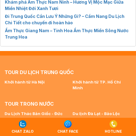
Khám phá Ẩm Thực Nam Ninh – Hương Vị Mộc Mạc Giữa
Miền Nhiệt Đới Xanh Tươi
Đi Trung Quốc Cần Lưu Ý Những Gì? – Cẩm Nang Du Lịch
Chi Tiết cho chuyến đi hoàn hảo
Ẩm Thực Giang Nam – Tinh Hoa Ẩm Thực Miền Sông Nước
Trung Hoa
TOUR DU LỊCH TRUNG QUỐC
Khởi hành từ Hà Nội
Khởi hành từ TP. Hồ Chí
Minh
TOUR TRONG NƯỚC
Du Lịch Thác Bản Giốc - Đức
Du lịch Đà Lạt - Bảo Lộc
Thiên
Du lịch Phú Quốc
Du lịch Côn Đảo - Vũng Tàu
Du lịch Miền Bắc - Hà Nội
CHAT ZALO
CHAT FACE
HOTLINE