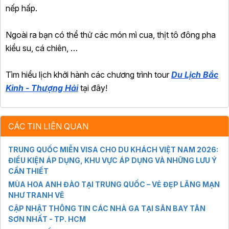
nếp hấp.
Ngoài ra bạn có thể thử các món mì cua, thịt tô đông pha
kiểu su, cá chiên, …
Tìm hiểu lịch khởi hành các chương trình tour
Du Lịch Bắc
Kinh - Thượng Hải
tại đây!
CÁC TIN LIÊN QUAN
TRUNG QUỐC MIỄN VISA CHO DU KHÁCH VIỆT NAM 2026:
ĐIỀU KIỆN ÁP DỤNG, KHU VỰC ÁP DỤNG VÀ NHỮNG LƯU Ý
CẦN THIẾT
MÙA HOA ANH ĐÀO TẠI TRUNG QUỐC – VẺ ĐẸP LÃNG MẠN
NHƯ TRANH VẼ
CẬP NHẬT THÔNG TIN CÁC NHÀ GA TẠI SÂN BAY TÂN
SƠN NHẤT - TP. HCM