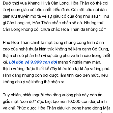
Dưới thời vua Khang Hi và Càn Long, Hòa Thân có thể coi
là vị quan giàu có bậc nhất triều đình. Có một câu nói dân
gian lưu truyền mô tả về sự giàu có của ông như sau “ Thứ
gì Càn Long có, Hòa Thân chắc chắn sẽ có. Nhưng thứ
Càn Long không có, chưa chắc Hòa Thân đã không có.”
Phủ Hòa Thân chính là một trong những công trình đỉnh
cao của nghệ thuật kiến trúc không hề kém cạnh Cố Cung,
thậm chí có phần hơn vì sự công phu và tinh xảo trong thiết
kế.
Lời đồn về 9.999 con dơi
mang ý nghĩa may mắn,
thịnh vượng được thiết kế đầy khéo léo tại khắp vương phủ.
Hình dáng những con dơi được làm tinh xảo đến mức, nếu
không chú ý sẽ không thể nhận ra.
Tuy nhiên, nhiều người cho rằng vương phủ này còn ẩn
giấu một “con dơi” đặc biệt tạo nên 10.000 con dơi, chính
và chữ Phúc được Hòa Thân giấu kín trong hang động Mật