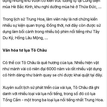
dựng những khu vườn có kiến trúc tương tự tại Cung điện
mùa Hè Bắc Kinh, khu nghỉ dưỡng mùa hè ở Thừa Đức, …
Trong lịch sử Trung Hoa, lâm viên này là nơi chứng kiến
nhiều sự kiện quan trọng. Đồng thời, nơi đây còn được sử
dụng làm bối cảnh trong nhiều bộ phim nổi tiếng như Tây
Du Ký, Hồng Lâu Mộng, …
Văn hóa tơ lụa Tô Châu
Có thể coi Tô Châu là quê hương của lụa. Nhiều hiện vật
như mảnh vài có niên đại 6000 năm và rất nhiều vật dụng
có hình dáng như bánh quay se chỉ được khai quật tại đây.
Xuyên suốt lịch sử phát triển của vải lụa, Tô Châu đã ghi
danh với nhiều loại vải lụa nổi tiếng, trong số đó có lụa
Tống Cẩm - một trong ba loại lụa nổi tiếng nhất Trung Hoa.