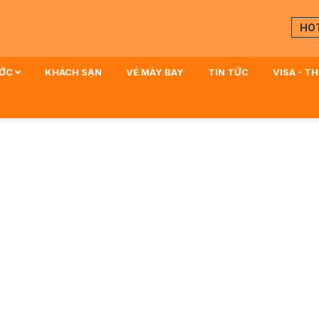
HO
ƯỚC
KHÁCH SẠN
VÉ MÁY BAY
TIN TỨC
VISA - T