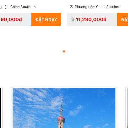
 tiện: China Southern
Phương tiện: China Southern
390,000đ
11,290,000đ
ĐẶT NGAY
ĐẶ
TOUR ĐANG HOT
TOUR ĐƯỢC NHIỀU NGƯỜI LỰA CHỌN