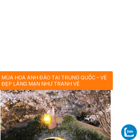
MÙA HOA ANH ĐÀO TẠI TRUNG QUỐC – VẺ
ĐẸP LÃNG MẠN NHƯ TRANH VẼ