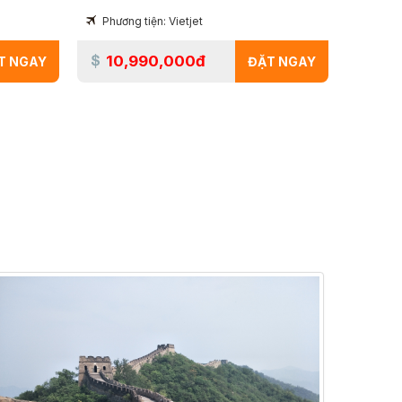
Phương tiện: Vietjet
10,990,000đ
T NGAY
ĐẶT NGAY