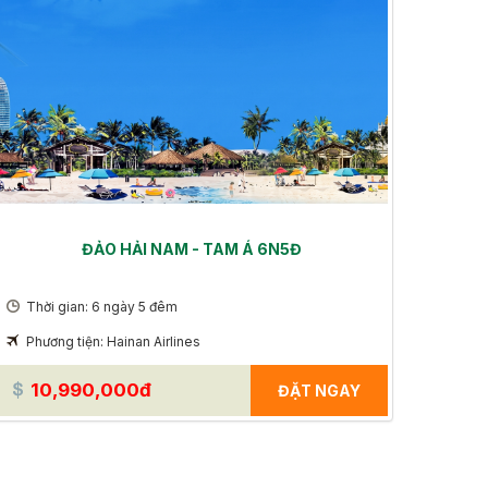
ĐẢO HẢI NAM - TAM Á 6N5Đ
Thời gian: 6 ngày 5 đêm
Phương tiện: Hainan Airlines
10,990,000đ
ĐẶT NGAY