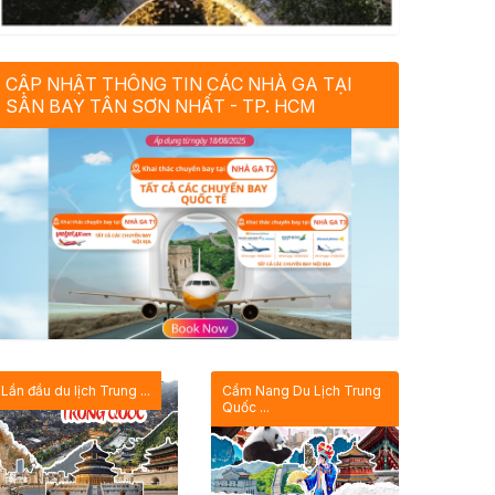
CẬP NHẬT THÔNG TIN CÁC NHÀ GA TẠI
SÂN BAY TÂN SƠN NHẤT - TP. HCM
Lần đầu du lịch Trung ...
Cẩm Nang Du Lịch Trung
Quốc ...