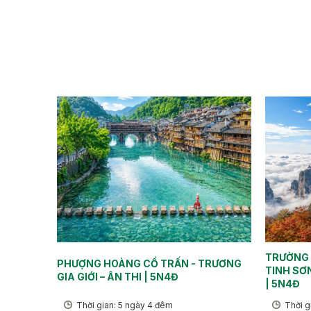
TRƯỜNG S
PHƯỢNG HOÀNG CỔ TRẤN - TRƯƠNG
TINH SƠ
GIA GIỚI – ÂN THI | 5N4Đ
| 5N4Đ
Thời gian: 5 ngày 4 đêm
Thời g