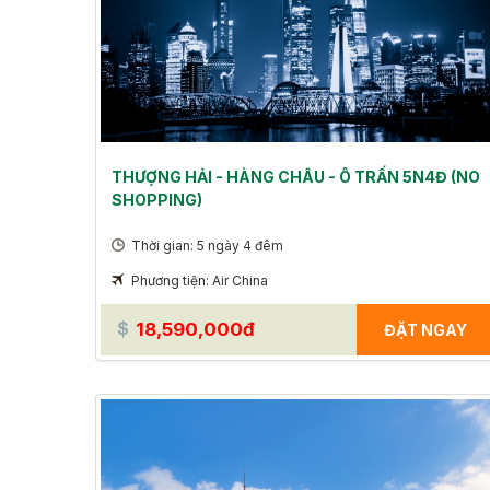
THƯỢNG HẢI - HÀNG CHÂU - Ô TRẤN 5N4Đ (NO
SHOPPING)
Thời gian: 5 ngày 4 đêm
Phương tiện: Air China
18,590,000đ
ĐẶT NGAY