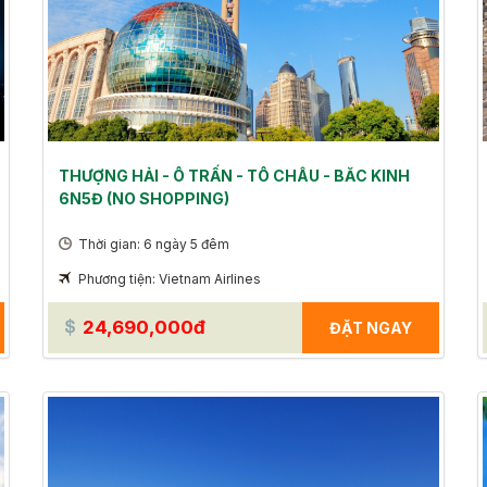
THƯỢNG HẢI - Ô TRẤN - TÔ CHÂU - BĂC KINH
6N5Đ (NO SHOPPING)
Thời gian: 6 ngày 5 đêm
Phương tiện: Vietnam Airlines
24,690,000đ
ĐẶT NGAY