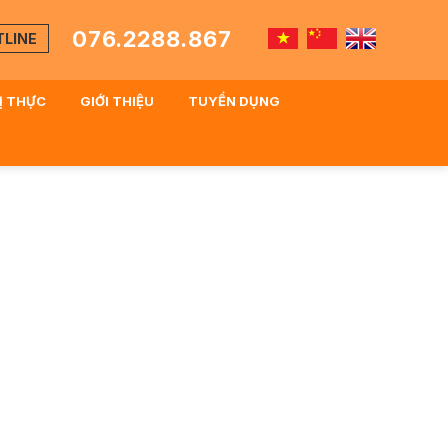
076.2288.867
TLINE
HỊ THỰC
GIỚI THIỆU
TUYỂN DỤNG