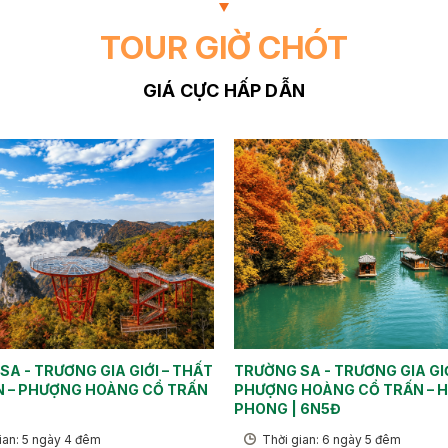
TOUR GIỜ CHÓT
GIÁ CỰC HẤP DẪN
A - TRƯƠNG GIA GIỚI – THẤT
TRƯỜNG SA - TRƯƠNG GIA GIỚ
N – PHƯỢNG HOÀNG CỔ TRẤN
PHƯỢNG HOÀNG CỔ TRẤN – 
PHONG | 6N5Đ
ian: 5 ngày 4 đêm
Thời gian: 6 ngày 5 đêm