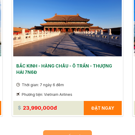
BẮC KINH - HÀNG CHÂU - Ô TRẤN - THƯỢNG
HẢI 7N6Đ
Thời gian: 7 ngày 6 đêm
Phương tiện: Vietnam Airlines
23,990,000đ
ĐẶT NGAY