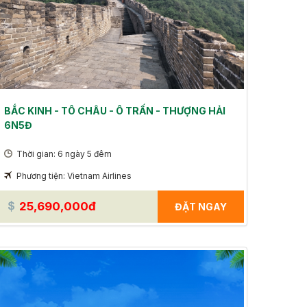
BẮC KINH - TÔ CHÂU - Ô TRẤN - THƯỢNG HẢI
6N5Đ
Thời gian: 6 ngày 5 đêm
Phương tiện: Vietnam Airlines
25,690,000đ
ĐẶT NGAY