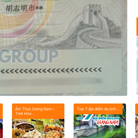
Ẩm Thực Giang Nam –
Top 7 địa điểm du lịch ...
Tinh Hoa ...