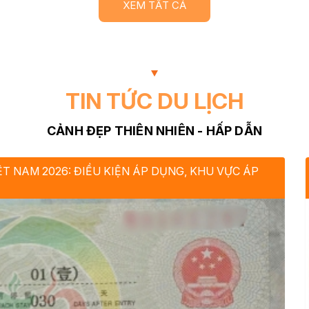
XEM TẤT CẢ
TIN TỨC DU LỊCH
CẢNH ĐẸP THIÊN NHIÊN - HẤP DẪN
T NAM 2026: ĐIỀU KIỆN ÁP DỤNG, KHU VỰC ÁP