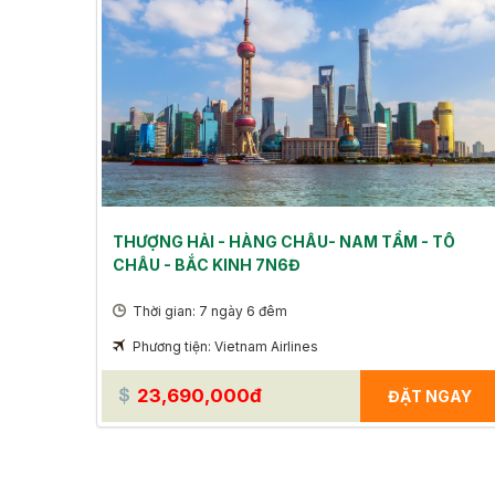
THƯỢNG HẢI - HÀNG CHÂU- NAM TẨM - TÔ
CHÂU - BẮC KINH 7N6Đ
Thời gian: 7 ngày 6 đêm
Phương tiện: Vietnam Airlines
23,690,000đ
ĐẶT NGAY